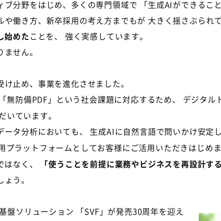
ィブ分野をはじめ、多くの専門領域で 「生成
AI
ができるこ
や働き方、新卒採用の考え方までもが 大きく揺さぶられ
し始めた
ことを、 強く実感しています。
りません。
受け止め、事業を進化させました。
「無防備
PDF
」という社会課題に対応するため、 デジタル
だいています。
分析においても、 生成AIに自然言語で問いかけ安定した分析
活用プラットフォームとしてお客様にご活用いただきはじめ
ではなく、
「使うことを前提に業務やビジネスを再設計す
しょう。
基盤ソリューション 「
SVF
」が発売
30
周年を迎え