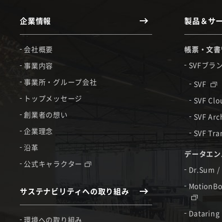
企業情報
製品＆サ
会社概要
帳票・文書
SVFブラ
事業内容
事業所・グループ会社
SVF
トップメッセージ
SVF Cl
創業者の想い
SVF Arc
企業理念
SVF Tra
沿革
データエン
公式キャラクター
Dr.Sum /
MotionBo
サステナビリティへの取り組み
Dataring
環境への取り組み