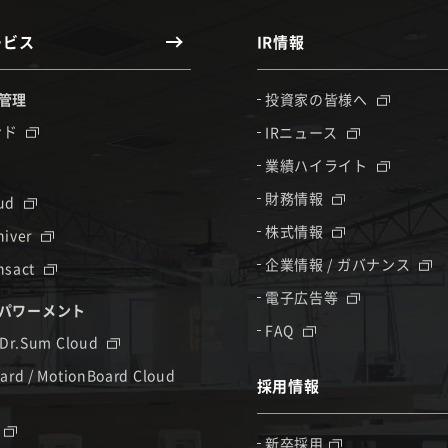
ービス
IR情報
管理
投資家の皆様へ
ンド
IRニュース
業績ハイライト
財務情報
oud
株式情報
hiver
企業情報 / ガバナンス
nsact
電子広告等
パワーメント
FAQ
 Dr.Sum Cloud
ard / MotionBoard Cloud
採用情報
新卒採用