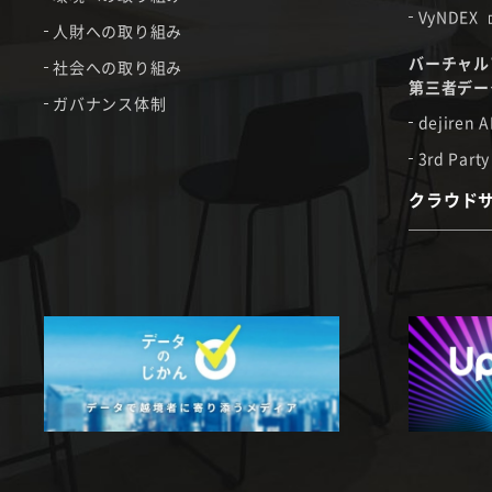
VyNDEX
人財への取り組み
バーチャル
社会への取り組み
第三者デー
ガバナンス体制
dejiren A
3rd Party
クラウド