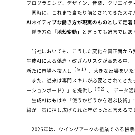
プログラミング、デザイン、音楽、クリエイテ
同時に、これまで当たり前とされてきたスキル
AI
ネイティブな働き方が現実のものとして定着
働き方の
「地殻変動」
と言っても過言ではあ
当社においても、こうした変化を真正面から
生成
AI
による偽造・改ざんリスクが高まる中、 
（※１）
新たに市場へ投入し
、大きな反響をいた
また、従来は専門スキルが必要とされてきたデータ
（※2）
ーションボード）」を提供し
、 データ
生成AIはもはや「使うかどうかを選ぶ技術」
線が一気に押し広げられた年だったと言えるで
2026年は、ウイングアークの祖業である帳票