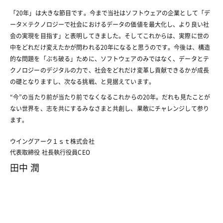
「20年」は大きな節目です。今まで当社はソフトウェアの企業として「デ
ータ×テクノロジーで社会におけるデータの価値を最大化し、より良い社
会の実現を目指す」と表明してきました。そしてこれからは、実際に世の
中をどれだけ変えたかが問われる20年になると思うのです。
今後は、構造
的な問題を「ぶち破る」ために、ソフトウェアのみではなく、データとテ
クノロジーのデジタルの力で、社会をどれだけ変革し貢献できるかが成長
の礎となりますし、次なる挑戦、と見据えています。
“今”の当たり前が当たり前でなくなるこれからの20年。
だれも見たことが
ない世界を、志を共にするみなさまと共創し、果敢にチャレンジして参り
ます。
ウイングアーク１ｓｔ株式会社
代表取締役 社長執行役員CEO
田中 潤