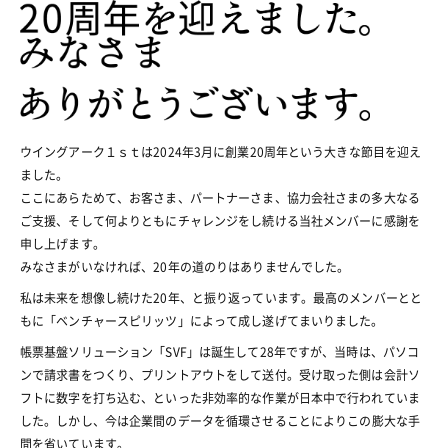
ウイングアーク１ｓｔは2024年3月に創業20周年という大きな節目を迎え
ました。
ここにあらためて、お客さま、パートナーさま、協力会社さまの多大なる
ご支援、
そして何よりともにチャレンジをし続ける
当社メンバーに感謝を
申し上げます。
みなさまがいなければ、20年の道のりはありませんでした。
私は未来を想像し続けた20年、と振り返っています。最高のメンバーとと
もに「ベンチャースピリッツ」によって成し遂げてまいりました。
帳票基盤ソリューション「SVF」は誕生して28年ですが、当時は、パソコ
ンで請求書をつくり、プリントアウトをして送付。
受け取った側は会計ソ
フトに数字を打ち込む、といった非効率的な作業が日本中で行われていま
した。
しかし、今は企業間のデータを循環させることにより
この膨大な手
間を省いています。