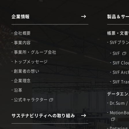
企業情報
製品＆サ
会社概要
帳票・文書
SVFブラ
事業内容
事業所・グループ会社
SVF
トップメッセージ
SVF Cl
創業者の想い
SVF Arc
企業理念
SVF Tra
沿革
データエン
公式キャラクター
Dr.Sum /
MotionBo
サステナビリティへの取り組み
Dataring