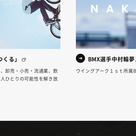
つくる」
BMX選手中村輪
り、卸売・小売・流通業、飲
ウイングアーク１ｓｔ所属B
一人ひとりの可能性を解き放