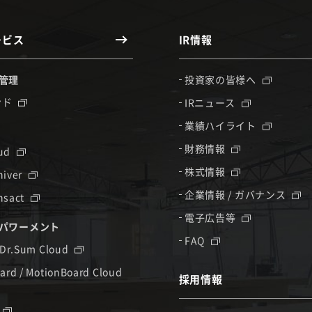
ービス
IR情報
管理
投資家の皆様へ
ンド
IRニュース
業績ハイライト
財務情報
oud
株式情報
hiver
企業情報 / ガバナンス
nsact
電子広告等
パワーメント
FAQ
 Dr.Sum Cloud
ard / MotionBoard Cloud
採用情報