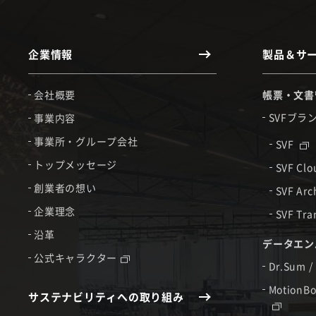
企業情報
製品＆サ
会社概要
帳票・文書
SVFブラ
事業内容
事業所・グループ会社
SVF
トップメッセージ
SVF Cl
創業者の想い
SVF Arc
企業理念
SVF Tra
沿革
データエン
公式キャラクター
Dr.Sum /
MotionBo
サステナビリティへの取り組み