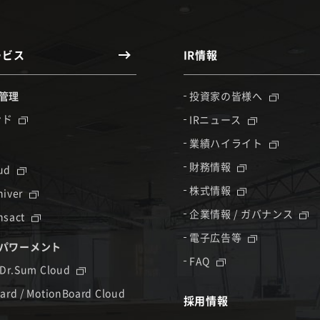
ービス
IR情報
管理
投資家の皆様へ
ンド
IRニュース
業績ハイライト
財務情報
oud
株式情報
hiver
企業情報 / ガバナンス
nsact
電子広告等
パワーメント
FAQ
 Dr.Sum Cloud
ard / MotionBoard Cloud
採用情報