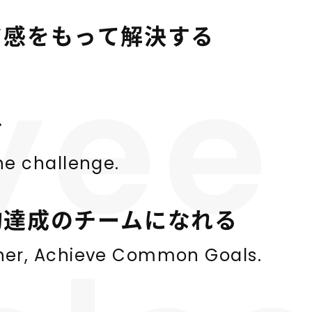
ド感をもって解決する
yee
む
he challenge.
的達成のチームになれる
ther, Achieve Common Goals.