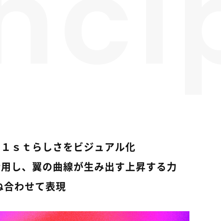
nci
ク１ｓｔらしさをビジュアル化
活用し、翼の曲線が生み出す上昇する力
と重ね合わせて表現