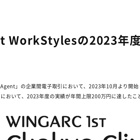
art WorkStylesの20
eAgent
」の企業間電子取引において、
2023
年
10
月より開始
）において、
2023
年度の実績が年間上限
200
万円に達したこ