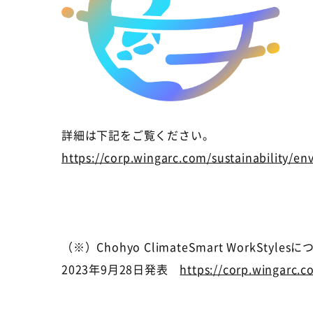
詳細は下記をご覧ください。
https://corp.wingarc.com/sustainability/e
（※）
Chohyo ClimateSmart WorkStyles
に
2023
年
9
月
28
日発表
https://corp.wingarc.