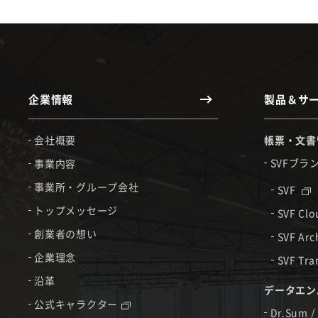
企業情報
製品＆サ
会社概要
帳票・文書
SVFブラ
事業内容
事業所・グループ会社
SVF
トップメッセージ
SVF Cl
創業者の想い
SVF Arc
企業理念
SVF Tra
沿革
データエン
公式キャラクター
Dr.Sum /