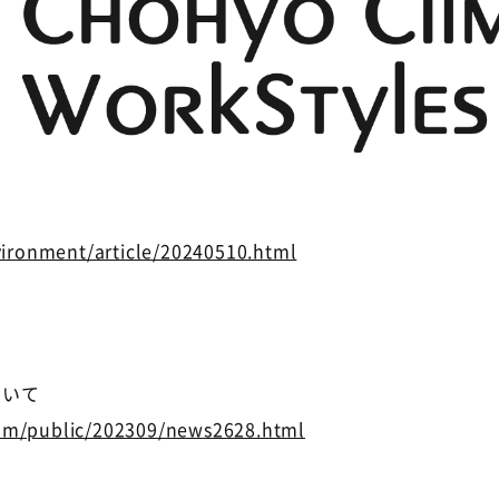
nvironment/article/20240510.html
ついて
com/public/202309/news2628.html