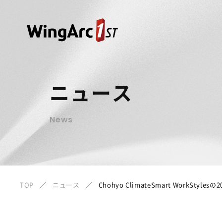
ニュース
News
TOP
ニュース
Chohyo ClimateSmart WorkStyl