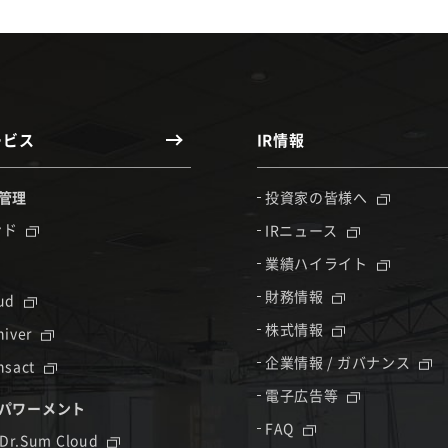
ービス
IR情報
管理
投資家の皆様へ
ンド
IRニュース
業績ハイライト
財務情報
oud
株式情報
hiver
企業情報 / ガバナンス
nsact
電子広告等
パワーメント
FAQ
 Dr.Sum Cloud