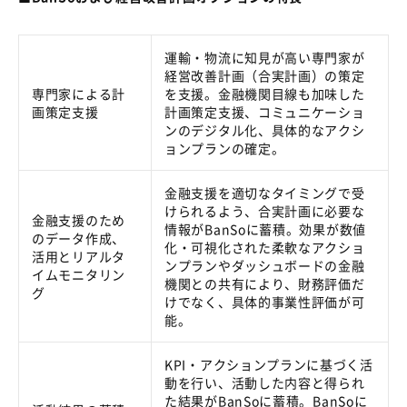
運輸・物流に知見が高い専門家が
経営改善計画（合実計画）の策定
専門家による計
を支援。金融機関目線も加味した
画策定支援
計画策定支援、コミュニケーショ
ンのデジタル化、具体的なアクシ
ョンプランの確定。
金融支援を適切なタイミングで受
けられるよう、合実計画に必要な
金融支援のため
情報が
BanSo
に蓄積。効果が数値
のデータ作成、
化・可視化された柔軟なアクショ
活用とリアルタ
ンプランやダッシュボードの金融
イムモニタリン
機関との共有により、財務評価だ
グ
けでなく、具体的事業性評価が可
能。
KPI・アクションプランに基づく活
動を行い、活動した内容と得られ
た結果が
BanSo
に蓄積。BanSoに