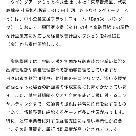
ウイングアーク１ｓｔ株式会社（本社：東京都港区、代表
取締役 社長執行役員
CEO
：田中 潤、以下ウイングアーク１ｓ
ｔ）は、中小企業支援プラットフォーム「
BanSo
（バンソ
ウ）」において、専門家支援（
※1
）のもと金融目線での精緻
な計画策定に対応した経営改善計画オプションを
4
月
12
日
（金）から提供開始します。
金融機関では、金融支援の側面から融資後の企業の状況を
融資管理部や債権管理部門で部顧客管理をしていますが、
日々の顧客状況確認や行動計画のモニタリング、深い支援が
必要となった場合の計画書の作成支援に負荷がかかっていま
す。また、他金融機関を交えた合意形成と支援に対するコン
サルティングまで一気通貫の提供は非常に負荷を要するもの
であり、情報整理に終始するケースが多い状況があります。
特に、運輸事業者に対する経営支援には高い専門性が必要
で、その計画策定、履行は難易度が高いとされています。