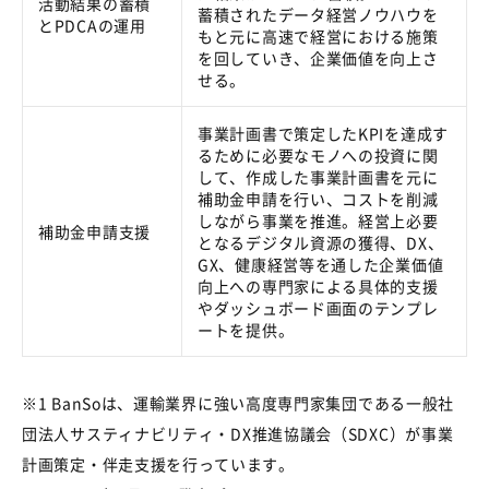
活動結果の蓄積
蓄積されたデータ経営ノウハウを
と
PDCA
の運用
もと元に高速で経営における施策
を回していき、企業価値を向上さ
せる。
事業計画書で策定した
KPI
を達成す
るために必要なモノへの投資に関
して、作成した事業計画書を元に
補助金申請を行い、コストを削減
しながら事業を推進。経営上必要
補助金申請支援
となるデジタル資源の獲得、
DX
、
GX
、健康経営等を通した企業価値
向上への専門家による具体的支援
やダッシュボード画面のテンプレ
ートを提供。
※
1 BanSo
は、運輸業界に強い高度専門家集団である一般社
団法人サスティナビリティ・
DX
推進協議会（
SDXC
）が事業
計画策定・伴走支援を行っています。