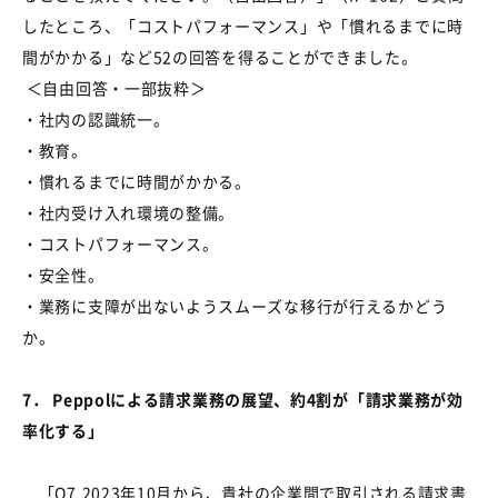
したところ、「コストパフォーマンス」や「慣れるまでに時
間がかかる」など
52
の回答を得ることができました。
＜自由回答・一部抜粋＞
・社内の認識統一。
・教育。
・慣れるまでに時間がかかる。
・社内受け入れ環境の整備。
・コストパフォーマンス。
・安全性。
・業務に支障が出ないようスムーズな移行が行えるかどう
か。
7
．
Peppol
による請求業務の展望、約
4
割が「請求業務が効
率化する」
「
Q7.2023
年
10
月から、貴社の企業間で取引される請求書