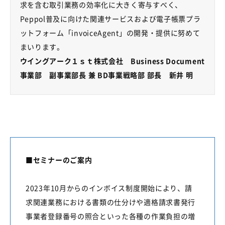
求を含む取引業務の効率化に大きく寄与すべく、
Peppol
普及に向けた関連サービスおよび電子帳票プラ
ットフォーム「
invoiceAgent
」の開発・提供に努めて
まいります。
ウイングアーク１ｓｔ株式会社
Business Document
事業部
副事業部長 兼
BD
事業戦略部 部長 新井 明
■セミナーのご案内
2023年10月からのインボイス制度開始により、請
求関連業務における書類の仕分けや適格請求書発行
事業者登録番号の照合といった各種の作業負担の増