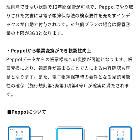
理削除できない状態で
12
年間保管が可能で、
Peppol
でやり取
りされた文書には電子帳簿保存法の検索要件を充たすインデ
ックスが自動で付与されます。
※
無償プランの場合は保管容
量の上限が
3GB
となります。
・Peppolから帳票変換ができ視認性向上
Peppolデータからの帳票様式への変換が可能となります。帳
票変換により、視認性が高まることで人による内容確認も容
易となります。また、電子帳簿保存時の要件となる見読可能
性の確保（施行規則第
3
条第
1
項第
4
号）が確実に満たされま
す。
■
Peppol
について