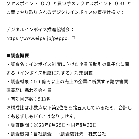
クセスポイント（
C2
）と買い手のアクセスポイント（
C3
）と
の間でやり取りされるデジタルインボイスの標準仕様です。
デジタルインボイス推進協議会：
https://www.eipa.jp/peppol
■調査概要
・調査名：インボイス制度に向けた企業間取引の電子化に関
する（インボイス制度に対する）対策調査
・調査対象：
100
億円以上の売上の企業に所属する請求書関
連業務に携わる会社員
・有効回答数：
513
名
※構成比は小数点以下第
2
位を四捨五入しているため、合計し
ても必ずしも
100
とはなりません。
・調査期間：
2023
年
8
月
25
日〜同年
8
月
30
日
・調査機関：自社調査 （調査委託先：株式会社