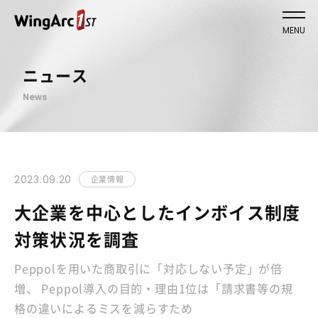
MENU
ニュース
News
2023.09.20
企業情報
大企業を中心としたインボイス制度
対策状況を調査
Peppolを用いた商取引に「対応しない予定」が倍
増、 Peppol導入の目的・理由1位は「請求書等の規
格の違いによるミスを減らすため