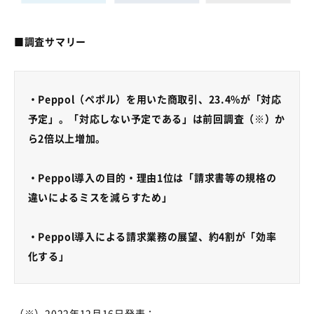
■調査サマリー
・
Peppol
（ペポル）を用いた商取引、
23.4%
が「対応
予定」。「対応しない予定である」は前回調査（※）か
ら
2
倍以上増加。
・
Peppol
導入の目的・理由
1
位は「請求書等の規格の
違いによるミスを減らすため」
・
Peppol
導入による請求業務の展望、約
4
割が「効率
化する」
（※）
2022
年
12
月
16
日発表：