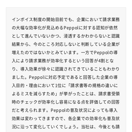
インボイス制度の開始目前でも、企業において請求業務
の大幅な効率化が見込める
Peppol
に対する認知が依然
として進んでいないかつ、浸透するかわからないと認識
結果から、今のところ対応しないと判断している企業が
増えたのではないかとみています。一方で
Peppol
の導
入により請求業務が効率化するという回答が
4
割とな
り、導入効果が徐々に認識されてきていることもわかり
ました。
Peppol
に対応予定であると回答した企業の導
入目的・理由において
1
位に「請求書等の規格の違いに
よるミスを減らすため」が挙がったことは、請求書受領
時のチェックが効率化し容易になる点を評価しての回答
だと考えられます。
Peppol
の普及状況によっても導入
効果は変わってきますので、各企業での効率化も普及状
況に沿って変化していくでしょう。当社は、今後とも請