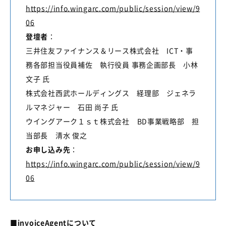
https://info.wingarc.com/public/session/view/9
06
登壇者
：
三井住友ファイナンス＆リース株式会社
ICT・事
務各部担当役員補佐
執行役員 事務企画部長 小林
文子 氏
株式会社西武ホールディングス 経理部 ジェネラ
ルマネジャー 石田 尚子 氏
ウイングアーク１ｓｔ株式会社
BD事業戦略部
担
当部長 清水 俊之
お申し込み先
：
https://info.wingarc.com/public/session/view/9
06
■
invoiceAgent
について