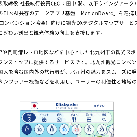
取締役 社長執行役員CEO：田中 潤、以下ウイングアー
のBI×AI共存のデータアプリ基盤「MotionBoard」
ンション協会）向けに観光DXデジタルマップサービス「Kitak
にぎわい創出と観光体験の向上を支援します。
」は、小倉エリアや門司港レトロ地区などを中心とした北九州市の観
ワンストップに提供するサービスです。北九州観光コンベン
日外国人を含む国内外の旅行者が、北九州の魅力をスムーズに
るスタンプラリー機能などを利用し、ユーザーの利便性と地域