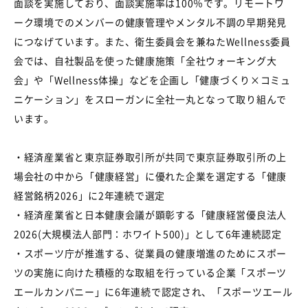
面談を実施しており、面談実施率は
100
％です。リモートワ
ーク環境でのメンバーの健康管理やメンタル不調の早期発見
につなげています。また、衛生委員会を兼ねた
Wellness
委員
会では、自社製品を使った健康施策「全社ウォーキング大
会」や「
Wellness
体操」などを企画し「健康づくり
×
コミュ
ニケーション」をスローガンに全社一丸となって取り組んで
います。
・経済産業省と東京証券取引所が共同で東京証券取引所の上
場会社の中から「健康経営」に優れた企業を選定する「健康
経営銘柄
2026
」に
2
年連続で選定
・経済産業省と日本健康会議が顕彰する「健康経営優良法人
2026(
大規模法人部門：ホワイト
500)
」として
6
年連続認定
・スポーツ庁が推進する、従業員の健康増進のためにスポー
ツの実施に向けた積極的な取組を行っている企業「スポーツ
エールカンパニー」に
6
年連続で認定され、「スポーツエール