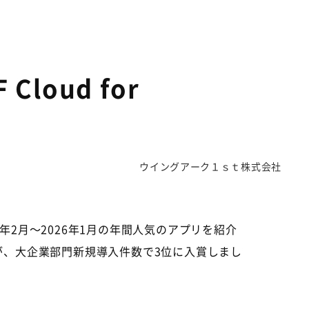
 Cloud for
ウイングアーク１ｓｔ株式会社
年
2
月～
2026
年
1
月の年間人気のアプリを紹介
が、大企業部門新規導入件数で
3
位に入賞しまし