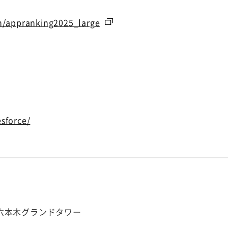
rn/appranking2025_large
sforce/
号 六本木グランドタワー