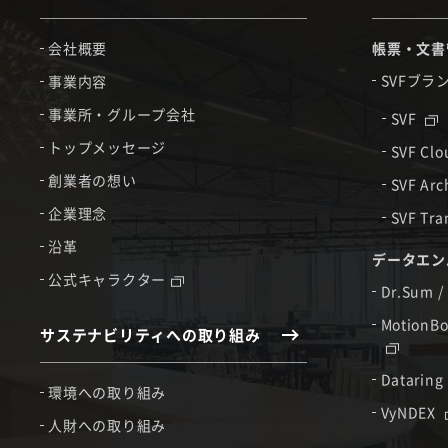
会社概要
帳票・文書
SVFブラ
事業内容
事業所・グループ会社
SVF
トップメッセージ
SVF Cl
創業者の想い
SVF Arc
企業理念
SVF Tra
沿革
データエン
公式キャラクター
Dr.Sum /
MotionBo
サステナビリティへの取り組み
Dataring
環境への取り組み
VyNDEX
人財への取り組み