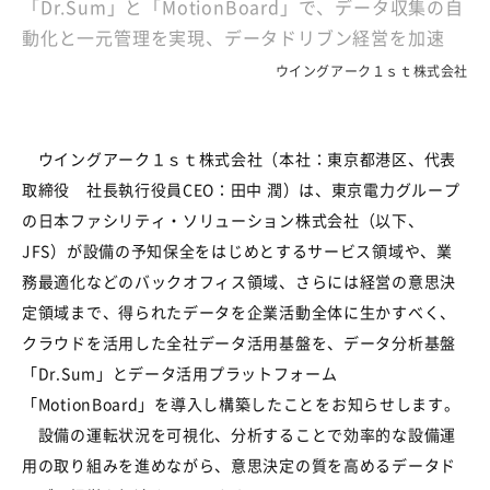
「Dr.Sum」と「MotionBoard」で、データ収集の自
動化と一元管理を実現、データドリブン経営を加速
ウイングアーク１ｓｔ株式会社
ウイングアーク１ｓｔ株式会社（本社：東京都港区、代表
取締役 社長執行役員CEO：田中 潤）は、東京電力グル
ープ
の日本ファシリティ・ソリューション株式会社（以下、
JFS
）が設備の予知保全をはじめとするサービス領域や、
業
務最適化などのバックオフィス領域、さらには経営の意思決
定領域まで、得られたデータを企業活動全体に生かすべく、
クラウドを活用した全社データ活用基盤を
、
データ分析基盤
「
Dr.Sum
」と
データ活用プラットフォーム
「
MotionBoard
」を
導入
し
構築し
たことをお知らせします。
設備の運転状況を可視化、分析することで効率的な設備運
用の取り組みを進めながら、意思決定の質を高めるデータド