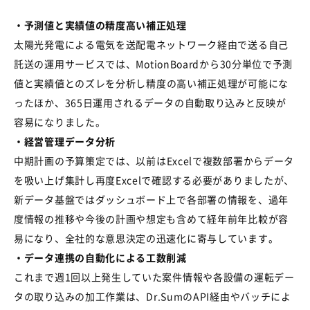
・予測値と実績値の精度高い補正処理
太陽光発電による電気を送配電ネットワーク経由で送る自己
託送の運用サービスでは、
MotionBoard
から
30分単位で予測
値
と実績値とのズレを分析し精度の高い補正処理が可能にな
ったほか、
365日運用されるデータの自動取り込みと反映が
容易にな
りました。
・経営管理データ分析
中期計画の予算策定では、以前は
Excelで
複数部署からデータ
を吸い上げ集計し再度Excelで確認する必要がありましたが、
新データ基盤ではダッシュボード上で各部署の情報を、過年
度情報の推移や今後の計画や想定も含めて経年前年比較が容
易になり、全社的な意思決定の迅速化に寄与しています。
・データ連携の自動化による工数削減
これまで週1回以上発生していた案件情報や各設備の運転デー
タの取り込みの加工作業は、
Dr.SumのAPI経由やバッチによ