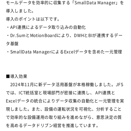
モールデータを効率的に収集する「SmallData Manager」を
導入
しました。
導入のポイントは以下です。
・
API連携によるデータ取り込みの自動化
・
Dr.SumとMotionBoardにより、DWH
とBIが連携するデー
タ基盤
・
SmallData
ManagerによるExcelデータ
を含めた一元管理
■
導入効果
2024年11月に新
データ活用基盤が本格稼働しました。
JFS
では、ICT統括室と現場部門が密接に連携
し、
API連携と
Excelデータの統合
によりデータ収集の自動化と一元管理を実
現しました。また、設備の運転状況を可視化、分析すること
で効率的な設備運用の取り組みを進めながら、意思決定の質
を高めるデータドリブン経営を推進しています。