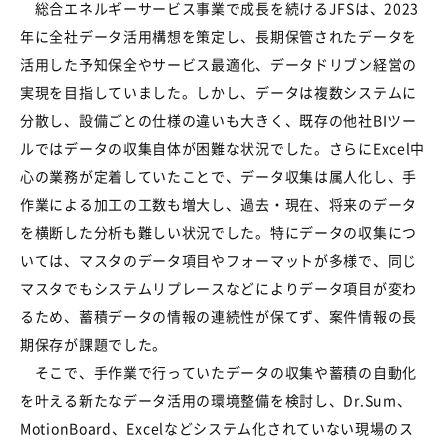
総合エネルギーサービス事業で成長を続ける
JFSは、2023
年に全社データ活用構想を策定し、長期保管されたデータを
活用し
た予知保全やサービス最適化、データドリブン経営の
実現を目指していました。しかし、データは複数システムに
分散し、設備ごとの仕様の違いも大きく、既存の他社BIツー
ルではデータの収集自体が困難な状況でした。さらにExcel中
心の業務が定着していたことで、データ収集は属人化し、手
作業による加工の工数も増大し、過去・現在、将来のデータ
を横断した分析も難しい状況でした。特にデータの収集につ
いては、マスタのデータ項目やフォーマットが多様で、同じ
マスタでもシステムリプレースなどによりデータ項目が変わ
るため、蓄積データの情報の連続性が保てず、案件情報の長
期保存が課題でした。
そこで、手作業で行っていたデータの収集や蓄積の自動化
を叶える新たなデータ活用の環境整備を検討し、
Dr.Sum
、
MotionBoard
、
Excelなどシステム化されていない現場のス