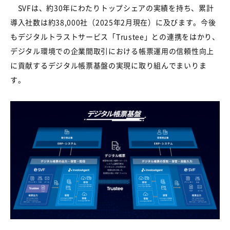
SVF
は
、
約
30
年にわたりトップシェアの実績を持ち
、
累計
導入社数は約
38,000
社
（
2025
年
2
月現在）に及びます。今後
もデジタルトラストサービス「
Trustee
」
との連携をはかり、
デジタル環境での企業間取引における帳票運用の信頼性向上
に貢献するデジタル帳票基盤の実現に取り組んでまいりま
す
。