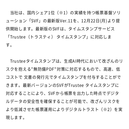
当社は
、
国内シェア
1
位（
※
1
）の実績を持つ帳票基盤ソリ
ューション「
SVF
」の最新版
Ver.11
を、
12
月
22
日
(
月
)
より提
供開始します。最新版の
SVF
は、タイムスタンプサービス
「
Trustee
（トラスティ
）
タイムスタンプ」に対応しま
す
。
Trustee
タイムスタンプは
、
生成
AI
時代において改ざんのリ
スクを抱える
"
無防備
PDF"
対策に対応するもので、高速、低
コストで
文書の発行元でタイムスタンプを付与することがで
きます。最新バージョンの
SVF
が
Trustee
タイムスタンプに
対応することにより
、
SVF
から帳票を出力した時点でデジタ
ルデータの安全性を確保することが可能で
、
改ざんリスクを
より低減させた帳票運用によりデジタルトラスト
（
※2
）
を実
現します
。