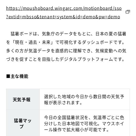
https://moushoboard.wingarc.com/motionboard/sso
?extid=mbsso&tenant=system&id=demo&pw=demo
猛暑ボードは、気象庁のデータをもとに、日本の夏の猛暑
を「現在・過去・未来」で可視化するダッシュボードです。
多くの方が気温データを直感的に理解でき、気候変動への気
づきを促すことを目指したデジタルプラットフォームです。
■主な機能
選択した地域の今日から数日間の天気予
天気予報
報が表示されます。
今日の全国猛暑状況を、気温帯ごとに色
猛暑マッ
分けした日本地図で可視化。マウスホイ
プ
ール操作で拡大縮小が可能です。