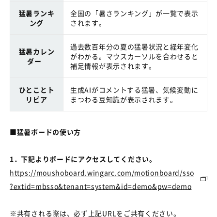
猛暑ランキ
全国の「暑さランキング」が一覧で表示
ング
されます。
過去数百年分の夏の猛暑状況と経年変化
猛暑カレン
がわかる。マウスカーソルを合わせると
ダー
補足情報が表示されます。
ひとことト
生成AIがコメントする猛暑、気候変動に
リビア
まつわる豆知識が表示されます。
■猛暑ボードの使い方
1．下記よりボードにアクセスしてください。
https://moushoboard.wingarc.com/motionboard/sso
?extid=mbsso&tenant=system&id=demo&pw=demo
※共有される際は、必ず上記
URL
をご共有ください。