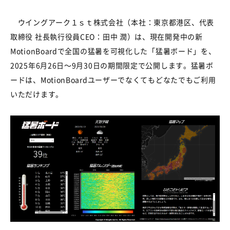
ウイングアーク１ｓｔ株式会社（本社：東京都港区、代表
取締役 社長執行役員
CEO
：田中 潤）は、現在開発中の新
MotionBoard
で全国の猛暑を可視化した「猛暑ボード」を、
2025
年
6
月
26
日～
9
月
30
日の期間限定で公開します。猛暑ボ
ードは、
MotionBoard
ユーザーでなくてもどなたでもご利用
いただけます。