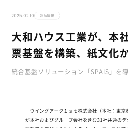
2025.02.10
製品情報
大和ハウス工業が、本社
票基盤を構築、紙文化
統合基盤ソリューション「SPAIS」
ウイングアーク１ｓｔ株式会社（本社：東京
が本社およびグループ会社を含む
31
社共通のデ