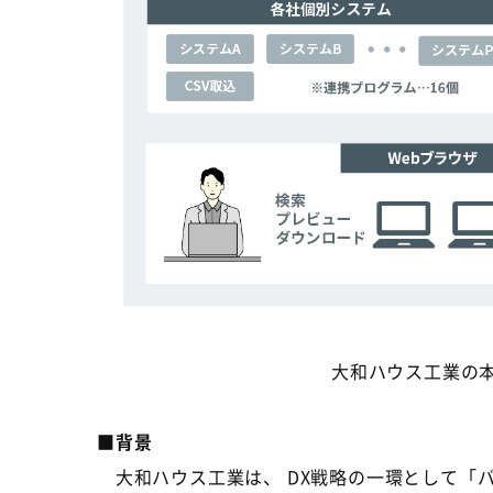
大和ハウス工業の
■背景
大和ハウス工業は、
DX
戦略の一環として「