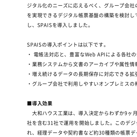
ジタル化のニーズに応えるべく、グループ会社
を実現できるデジタル帳票基盤の構築を検討し
し、
SPAIS
を導入しました。
SPAISの導入ポイントは以下です。
・ 電帳法対応と、豊富な
Web API
による各社の
・業務システムから文書のアーカイブや属性情
・増え続けるデータの長期保存に対応できる拡
・グループ会社で利用しやすいオンプレミスの
■導入効果
大和ハウス工業は、導入決定からわずか
9
ヶ
社を含む
31
社で運用を開始しました。このデジ
れ、経理データや契約書など約
30
種類の帳票デ