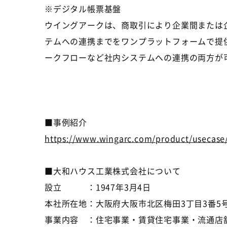
※デジタル帳票基盤
ウイングアークは、商取引により企業間または
テムへの連携までをワンプラットフォームで提
ークフローなど社内システムへの連携の両方が
■事例紹介
https://www.wingarc.com/product/usecase
■大和ハウス工業株式会社について
設立 ：
1947
年
3
月
4
日
本社所在地：大阪府大阪市北区梅田
3
丁目
3
番
5
事業内容 ：住宅事業・賃貸住宅事業・流通店