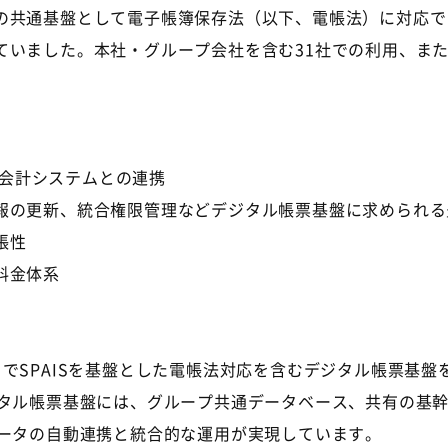
の共通基盤として電子帳簿保存法（以下、電帳法）に対応で
ていました。本社・グループ会社を含む
31
社での利用、ま
会計システムとの連携
報の更新、統合権限管理などデジタル帳票基盤に求められる
張性
料金体系
月で
SPAIS
を基盤とした電帳法対応を含むデジタル帳票基盤
タル帳票基盤には、グループ共通データベース、共有の基
ータの自動連携と統合的な運用が実現しています。