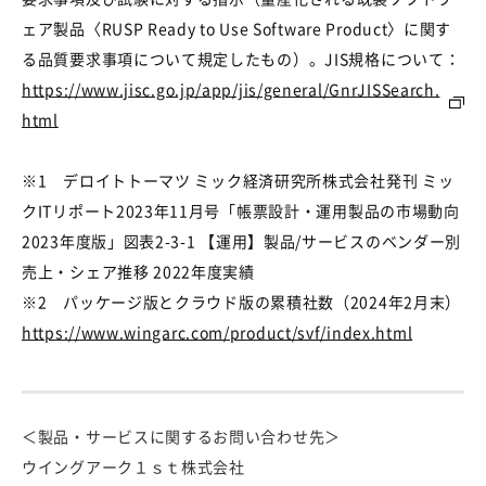
ェア製品〈RUSP Ready to Use Software Product〉に関す
る品質要求事項について規定したもの）。JIS
規格について：
https://www.jisc.go.jp/app/jis/general/GnrJISSearch.
html
※
1
デロイトトーマツ ミック経済研究所株式会社発刊 ミッ
クITリポート2023年11月号「帳票設計・運用製品の市場動向
2023年度版」図表2-3-1 【運用】製品/サービスのベンダー別
売上・シェア推移 2022年度実績
※
2
パッケージ版とクラウド版の累積社数（
2024
年
2
月末）
https://www.wingarc.com/product/svf/index.html
＜製品・サービスに関するお問い合わせ先＞
ウイングアーク１ｓｔ株式会社