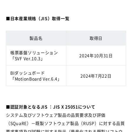
■
日本産業規格（
JIS
）取得一覧
製品名
取得日
帳票基盤ソリューション
2024年
10
月
31
日
「
SVF Ver.10.3
」
BIダッシュボード
2024年
7
月
22
日
「
MotionBoard Ver.
6
.4
」
■認証対象となるJIS ：JIS X 25051について
システム及びソフトウェア製品の品質要求及び評価
（SQuaRE）－既製ソフトウェア製品（RUSP）に対する品質
要求事項及び試験に対する指示（量産化される既製ソフトウ