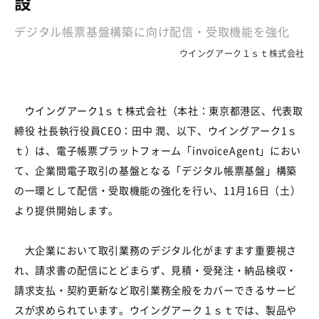
設
デジタル帳票基盤構築に向け配信・受取機能を強化
ウイングアーク１ｓｔ株式会社
ウイングアーク
1
ｓｔ株式会社（本社：東京都港区、代表取
締役 社長執行役員
CEO
：田中 潤、以下、ウイングアーク
1
ｓ
ｔ）は、電子帳票プラットフォーム「
invoiceAgent
」におい
て、企業間電子取引の基盤となる「デジタル帳票基盤」構築
の一環として配信・受取機能の強化を行い、
11
月
16
日（土）
より提供開始します。
大企業において取引業務のデジタル化がますます重要視さ
れ、請求書の配信にとどまらず、見積・受発注・納品検収・
請求支払・契約更新など取引業務全般をカバーできるサービ
スが求められています。ウイングアーク１ｓｔでは、製品や