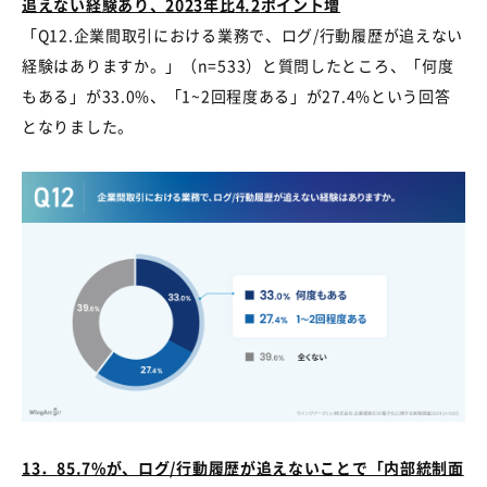
追えない経験あり、
2023
年比
4.2
ポイント増
「
Q12.
企業間取引における業務で、ログ
/
行動履歴が追えない
経験はありますか。」（
n=533
）と質問したところ、「何度
もある」が
33.0%
、「
1~2
回程度ある」が
27.4%
という回答
となりました。
13
．
85.7%
が、ログ
/
行動履歴が追えないことで「内部統制面