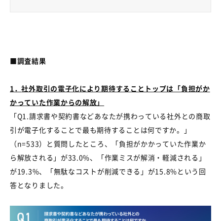
■
調査結果
1
．
社外取引の電子化により期待することトップは「負担がか
かっていた作業からの解放」
「
Q1.
請求書や契約書などあなたが携わっている社外との商取
引が電子化することで最も期待することは何ですか。」
（
n=533
）と質問したところ、「負担がかかっていた作業か
ら解放される」が
33.0%
、「作業ミスが解消・軽減される」
が
19.3%
、「無駄なコストが削減できる」が
15.8%
という回
答となりました。