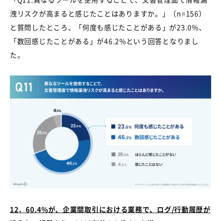
洩リスクが高まると感じたことはありますか。」（
n=156
）
と質問したところ、「何度も感じたことがある」が
23.0%
、
「数回感じたことがある」が
46.2%
という回答となりまし
た。
12
．
60.4%
が、企業間取引における業務で、ログ
/
行動履歴が