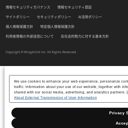
情報セキュリティガバナンス
情報セキュリティ認証
サイトポリシー
セキュリティポリシー
AI活用ポリシー
個人情報保護方針
特定個人情報保護方針
利用者情報の外部送信について
反社会的勢力に対する基本方針
Copyright © WingArc1st Inc. All Rights Reserved.
We use cookies to enhance your web experience, personalize conte
traffic. Information about your use of our website, together with i
shared with our social media, advertising, and analytics partners.
About External Transmission of User Information
Privacy 
Accep