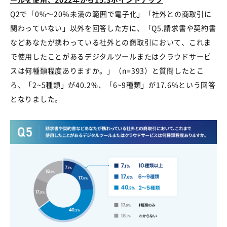
Q2で「
0%
～
20
％未満の範囲で電子化」「社外との商取引に
関わっていない」以外を回答した方に、「
Q5.
請求書や契約書
などあなたが携わっている社外との商取引において、これま
で使用したことがあるデジタルツールまたはクラウドサービ
スは何種類程度ありますか。」（
n=393
）と質問したとこ
ろ、「
2~5
種類」が
40.2%
、「
6~9
種類」が
17.6%
という回答
となりました。