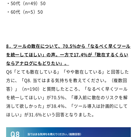
・
50
代（
n=49
）
50
・
60
代（
n=5
）
50
8
．
ツールの散在について、
70.5%
から「なるべく早くツール
を統一してほしい」の声。一方で
17.4
％が「散在するくらい
ならアナログにもどりたい」。
Q6「とても散在している」「やや散在している」と回答した
方に、「
Q8.
当てはまる気持ちを教えてください。（複数回
答）」（
n=190
）と質問したところ、「なるべく早くツール
を統一してほしい」が
70.5%
、「導入前に散在のリスクを解
消して欲しかった」が
38.4%
、「ツール導入は計画的にして
ほしい」が
31.6%
という回答となりました。