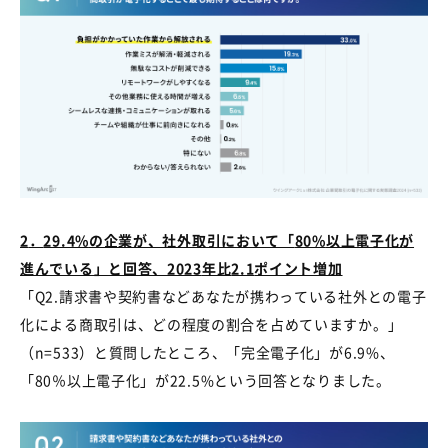
2
．
29.4%
の企業が、社外取引において「
80%
以上電子化が
進んでいる」と回答、
2023
年比
2.1
ポイント増加
「
Q2.
請求書や契約書などあなたが携わっている社外との電子
化による商取引は、どの程度の割合を占めていますか。」
（
n=533
）と質問したところ、「完全電子化」が
6.9%
、
「
80
％以上電子化」が
22.5%
という回答となりました。