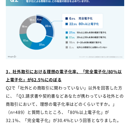
3
．
社外取引における理想の電子化率、「完全電子化
/80
％以
上電子化」が
62.5%
にのぼる
Q2で「社外との商取引に関わっていない」以外を回答した方
に、「
Q3.
請求書や契約書などあなたが携わっている社外との
商取引において、理想の電子化率はどのくらいですか。」
（
n=489
）と質問したところ、「
80
％以上電子化」が
32.1%
、「完全電子化」が
30.4%
という回答となりました。