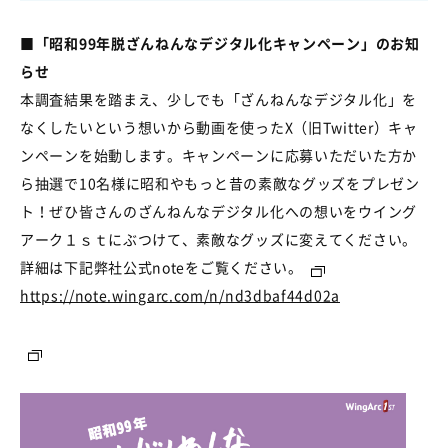
■
「昭和
99
年脱ざんねんなデジタル化キャンペーン」のお知
らせ
本調査結果を踏まえ、少しでも「ざんねんなデジタル化」を
なくしたいという想いから動画を使った
X
（旧
Twitter
）キャ
ンペーンを始動します。キャンペーンに応募いただいた方か
ら抽選で
10
名様に昭和やもっと昔の素敵なグッズをプレゼン
ト！ぜひ皆さんのざんねんなデジタル化への想いをウイング
アーク１ｓｔにぶつけて、素敵なグッズに変えてください。
詳細は下記弊社公式
note
をご覧ください。
https://note.wingarc.com/n/nd3dbaf44d02a