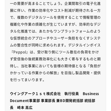
一の需要が高まることでしょう。企業間取引の電子化進
展に伴い、作業の効率化やコスト削減が期待される一方
で、複数のデジタルツールを使用することで情報管理の
複雑化や作業の煩雑化が生じていますが、効率的なデジ
タル化推進では、あたかもワンプラットフォームのよう
な仮想統合のアプローチやユーザー負担をなくすシステ
ムの整合性が同時に求められます。デジタルインボイス
『
Peppol
』は、受け取り側にツール散在の負荷をかけ
ず受信後の後続業務効率化にも大きく寄与するものと期
待し、当社事業においても皆様の期待値となる『負担が
かかっている作業からの解放』を目指し製品開発・提供
を行ってまいります。
ウイングアーク１ｓｔ株式会社 執行役員
Business
Document
事業部 事業部長 兼
BD
開発統括部 統括部
長 崎本 高広