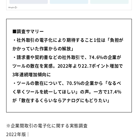
■
調査サマリー
・社外取引の電子化により期待すること
1
位は「負担が
かかっていた作業からの解放」
・請求書や契約書などの社外取引で、
74.6%
の企業が
ツールの散在を実感。
2022
年より
22.7
ポイント増加で
3
年連続増加傾向に
・ツールの散在について、
70.5%
の企業から「なるべ
く早くツールを統一してほしい」の声。一方で
17.4
％
が「散在するくらいならアナログにもどりたい」
※企業間取引の電子化に関する実態調査
2022
年版｜