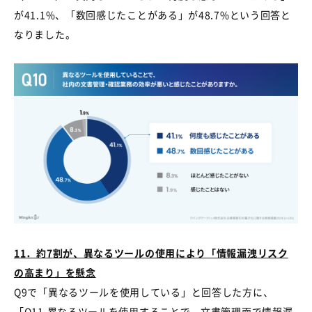
が
41.1%
、「数回感じたことがある」が
48.7%
という回答と
なりました。
11
．約
7
割が、異なるツールの使用により「情報漏洩リスク
の高まり」を懸念
Q9で「異なるツールを使用している」と回答した方に、
「
Q11.
異なるツールを使用することで、文書管理面で情報漏