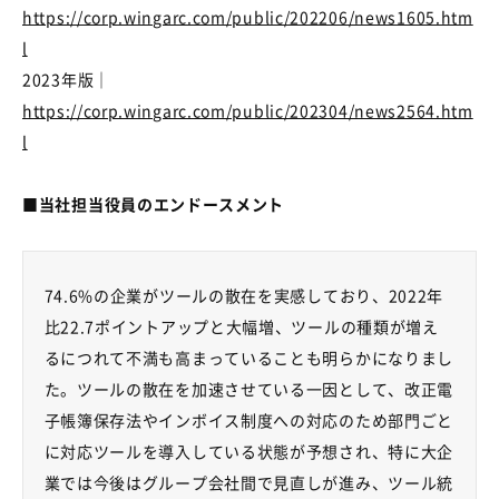
https://corp.wingarc.com/public/202206/news1605.htm
l
2023
年版｜
https://corp.wingarc.com/public/202304/news2564.htm
l
■当社担当役員のエンドースメント
74.6%の企業がツールの散在を実感しており、
2022
年
比
22.7
ポイントアップと大幅増、ツールの種類が増え
るにつれて不満も高まっていることも明らかになりまし
た。ツールの散在を加速させている一因として、改正電
子帳簿保存法やインボイス制度への対応のため部門ごと
に対応ツールを導入している状態が予想され、特に大企
業では今後はグループ会社間で見直しが進み、ツール統