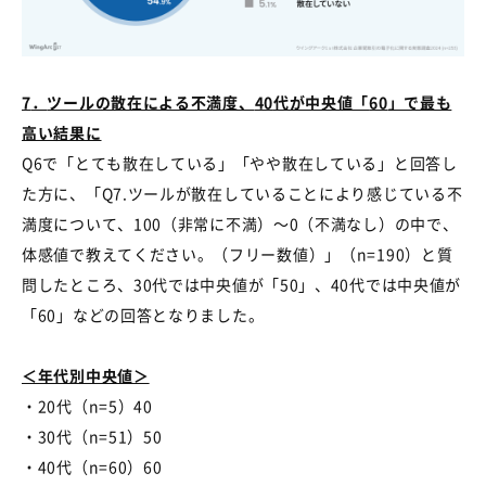
7
．
ツールの散在による不満度、
40
代が中央値「
60
」で最も
高い結果に
Q6で「とても散在している」「やや散在している」と回答し
た方に、「
Q7.
ツールが散在していることにより感じている不
満度について、
100
（非常に不満）～
0
（不満なし）の中で、
体感値で教えてください。（フリー数値）」（
n=190
）と質
問したところ、
30
代では中央値が「
50
」、
40
代では中央値が
「
60
」などの回答となりました。
＜年代別中央値＞
・
20
代（
n=5
）
40
・
30
代（
n=51
）
50
・
40
代（
n=60
）
60