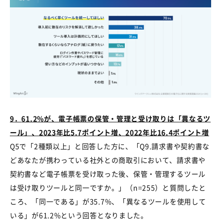
9
．
61.2%
が、電子帳票の保管・管理と受け取りは「異なるツ
ール」、
2023
年比
5.7
ポイント増、
2022
年比
16.4
ポイント増
Q5で「
2
種類以上」と回答した方に、「
Q9.
請求書や契約書な
どあなたが携わっている社外との商取引において、請求書や
契約書など電子帳票を受け取った後、保管・管理するツール
は受け取りツールと同一ですか。」（
n=255
）と質問したと
ころ、「同一である」が
35.7%
、「異なるツールを使用して
いる」が
61.2%
という回答となりました。