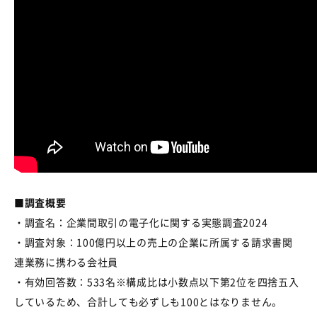
■調査概要
・調査名：企業間取引の電子化に関する実態調査
2024
・調査対象：
100
億円以上の売上の企業に所属する請求書関
連業務に携わる会社員
・有効回答数：
533
名※構成比は小数点以下第
2
位を四捨五入
しているため、合計しても必ずしも
100
とはなりません。