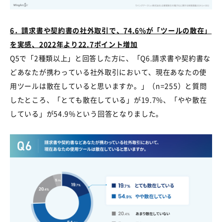
6
．請求書や契約書の社外取引で、
74.6%
が「ツールの散在」
を実感、
2022
年より
22.7
ポイント増加
Q5で「
2
種類以上」と回答した方に、「
Q6.
請求書や契約書な
どあなたが携わっている社外取引において、現在あなたの使
用ツールは散在していると思いますか。」（
n=255
）と質問
したところ、「とても散在している」が
19.7%
、「やや散在
している」が
54.9%
という回答となりました。