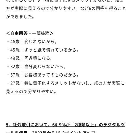
方が実際に見えるので分かりやすい」など
6
の回答を得ること
ができました。
＜自由回答・一部抜粋＞
・
46
歳：変われないから。
・
45
歳：ずっと紙で慣れているから。
・
49
歳：回避策になる。
・
32
歳：当分変わらないから。
・
57
歳：お客様あってのものだから。
・
27
歳：特に電子化するメリットがないし、紙の方が実際に
見えるので分かりやすい。
5
．社外取引において、
64.9%
が「
2
種類以上」のデジタルツ
ールを使用、
2022
年から
15.3
ポイントアップ