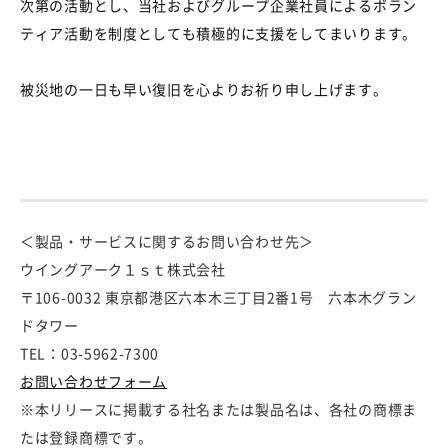
次第
の活動と
し
、
当社およびグループ企業
社員に
よる
ボラン
ティア
活動を
制度としても
積極的に
支援をしてまいります。
被災地の一日も早い復旧を心よりお祈り申し上げます。
＜製品・サービスに関するお問い合わせ先＞
ウイングアーク１ｓｔ株式会社
〒106-0032 東京都港区六本木三丁目2番1号 六本木グラン
ドタワー
TEL：03-5962-7300
お問い合わせフォーム
※本リリースに掲載する社名または製品名は、各社の商標ま
たは登録商標です。