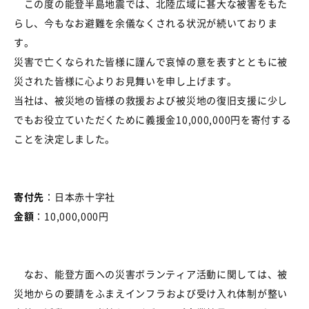
この度の能登半島地震では、北陸広域に甚大な被害をもた
らし、今もなお避難を余儀なくされる状況が続いておりま
す。
災害で亡くなられた皆様に謹んで哀悼の意を表すとともに被
災された皆様に心よりお見舞いを申し上げます。
当社は、被災地の皆様の救援および被災地の復旧支援に少し
でもお役立ていただくために義援金
10,000,000円を寄付する
ことを決定しました。
寄付先
：日本赤十字社
金額
：
10,000,000円
なお、能登方面への災害ボランティア
活動
に関しては
、
被
災地からの要請
を
ふまえ
インフラおよび受け入れ体制
が
整い