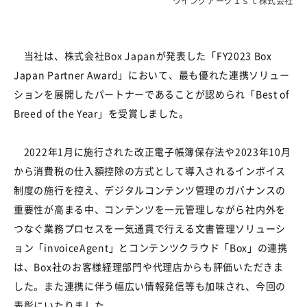
ウイングアーク１ｓｔ株式会社
当社は、株式会社
Box Japan
が発表した「
FY2023 Box
Japan Partner Award
」において、最も優れた連携ソリュー
ションを展開したパートナーであることが認められ「
Best of
Breed of the Year
」を受賞しました。
2022
年1月に施行された
改正電子帳簿保存法や
2023
年10月
から消費税の仕入額控除の方式として導入される
インボイス
制度の施行を控え、デジタルコンテンツ管理のガバナンスの
重要性が高まる中、コンテンツを一元管理しながら社内外を
つなぐ業務プロセスを一気通貫で行える文書管理ソリューシ
ョン「
invoiceAgent
」とコンテンツクラウド「
Box
」の連携
は、
Box
社のお客様経理部門や代理店からも評価いただきま
した。また連携に伴う幅広い情報発信等も加味され、今回の
表彰にいたりました。