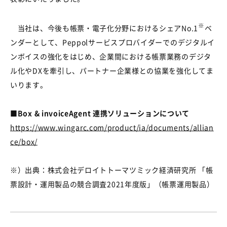
※
当社は、今後も帳票・電子化分野におけるシェア
No.1
ベ
ンダーとして、
Peppol
サービスプロバイダーでのデジタルイ
ンボイスの強化をはじめ、企業間における帳票業務のデジタ
ル化や
DX
を牽引し、パートナー企業様との協業を強化してま
いります。
■Box & invoiceAgent 連携ソリューションについて
https://www.wingarc.com/product/ia/documents/allian
ce/box/
※）出典：株式会社デロイトトーマツミック経済研究所 「帳
票設計・運用製品の競合調査
2021
年度版」（帳票運用製品）