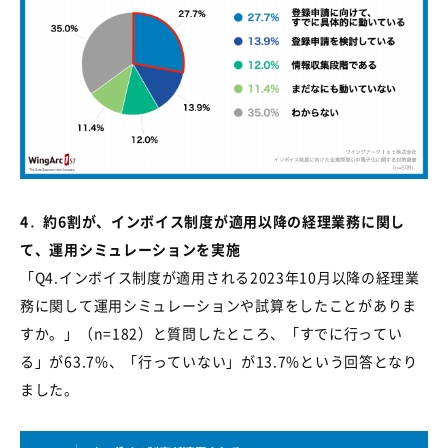
4
．
約
6
割が、インボイス制度が適用以降の経理業務に関し
て、運用シミュレーションを実施
「
Q4.
インボイス制度が適用される
2023
年
10
月以降の経理業
務に関して運用シミュレーションや試算をしたことがありま
すか。」（
n=182
）と質問したところ、「すでに行ってい
る」が
63.7%
、「行っていない」が
13.7%
という回答となり
ました。