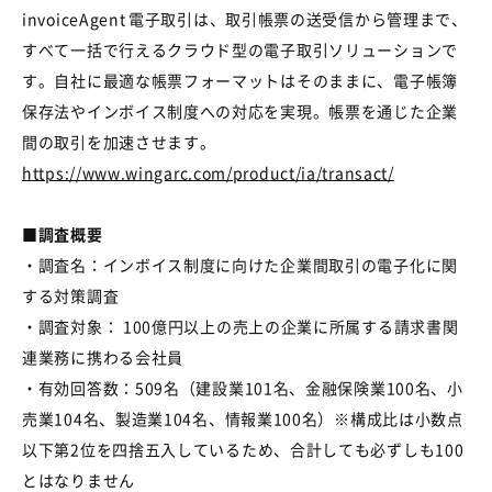
invoiceAgent 電子取引は、取引帳票の送受信から管理まで、
すべて一括で行えるクラウド型の電子取引ソリューションで
す。自社に最適な帳票フォーマットはそのままに、電子帳簿
保存法やインボイス制度への対応を実現。帳票を通じた企業
間の取引を加速させます。
https://www.wingarc.com/product/ia/transact/
■調査概要
・調査名：インボイス制度に向けた企業間取引の電子化に関
する対策調査
・調査対象：
100
億円以上の売上の企業に所属する請求書関
連業務に携わる会社員
・有効回答数：
509
名（建設業
101
名、金融保険業
100
名、小
売業
104
名、製造業
104
名、情報業
100
名）※構成比は小数点
以下第
2
位を四捨五入しているため、合計しても必ずしも
100
とはなりません