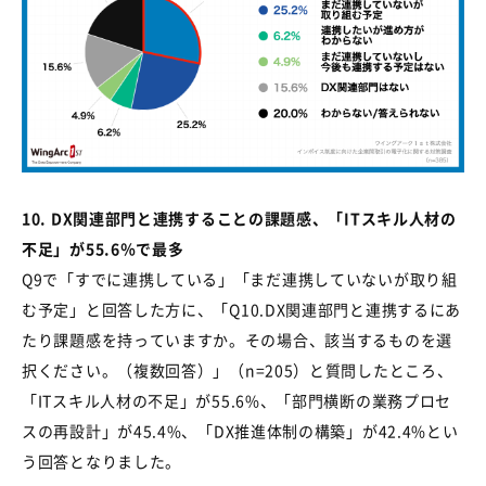
10.
DX
関連部門と連携することの課題感、「
IT
スキル人材の
不足」が55.
6
％で最多
Q9で「すでに連携している」「まだ連携していないが取り組
む予定」と回答した方に、「
Q10.DX
関連部門と連携するにあ
たり課題感を持っていますか。その場合、該当するものを選
択ください。（複数回答）」（
n=205
）と質問したところ、
「
IT
スキル人材の不足」が
55.6%
、「部門横断の業務プロセ
スの再設計」が
45.4%
、「
DX
推進体制の構築」が
42.4%
とい
う回答となりました。