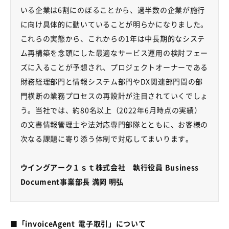
いる企業は
6
割にのぼることから、過半数の企業が施行
に向け具体的に動いていることが明らかになりました。
これらの実態から、これからの
1
年は中長期的なシステ
ム再構築を念頭にした最適なサービス運用の検討フェー
ズに入ることが予想され、プロジェクトオーナーである
財務経理部門と情報システム部門や
DX
関連部門間の部
門横断の業務プロセスの再設計が注目されていくでしょ
う。当社では、約
80
名以上（
2022
年
6
月時点の実績）
の文書情報管理士や法対応専門部隊とともに、お客様の
次なる課題に寄り添う体制で対応してまいります。
ウイングアーク１ｓｔ株式会社 執行役員 Business
Document事業部長 満岡 明弘
■「invoiceAgent 電子取引」について