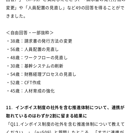
変更」や「人員配置の見直し」など
49
の回答を得ることがで
きました。
＜自由回答・一部抜粋＞
・
38
歳：請求書の発行方法の変更
・
56
歳：人員配置の見直し
・
48
歳：ワークフローの見直し
・
30
歳：基幹システムの刷新
・
54
歳：財務経理プロセスの見直し
・
52
歳：
CFT
作成
・
45
歳：人材育成の強化
11
．
インボイス制度の社外を含む推進体制について、連携が
取れているのはわずか
2
割に留まる結果に
「Q11.インボイス制度の社外を含む推進体制について教えて
ください。」（n=509）と質問したところ、「すでに連携が