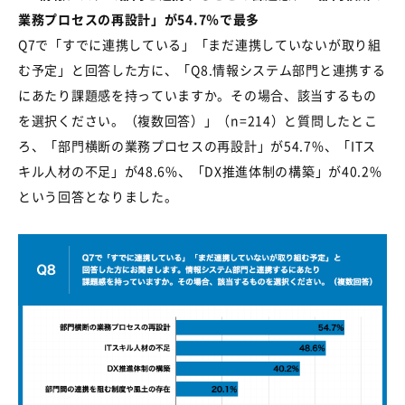
業務プロセスの再設計」が
54.7
％で最多
Q7で「すでに連携している」「まだ連携していないが取り組
む予定」と回答した方に、「
Q8.
情報システム部門と連携する
にあたり課題感を持っていますか。その場合、該当するもの
を選択ください。（複数回答）」（
n=214
）と質問したとこ
ろ、「部門横断の業務プロセスの再設計」が
54.7%
、「
IT
ス
キル人材の不足」が
48.6%
、「
DX
推進体制の構築」が
40.2%
という回答となりました。