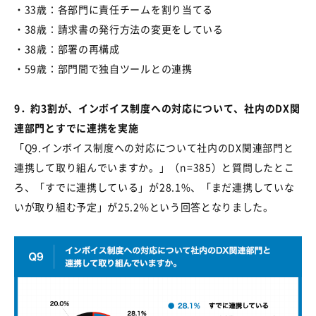
・
33
歳：各部門に責任チームを割り当てる
・
38
歳：請求書の発行方法の変更をしている
・
38
歳：部署の再構成
・
59
歳：部門間で独自ツールとの連携
9．約
3
割が、インボイス制度への対応について、社内の
DX
関
連部門とすでに連携を実施
「
Q9.
インボイス制度への対応について社内の
DX
関連部門と
連携して取り組んでいますか。」（
n=385
）と質問したとこ
ろ、「すでに連携している」が
28.1%
、「まだ連携していな
いが取り組む予定」が
25.2%
という回答となりました。