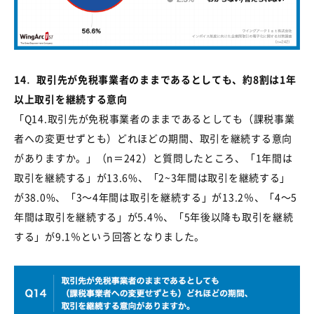
14
．
取引先が免税事業者のままであるとしても、約
8
割は
1
年
以上取引を継続する意向
「
Q14.
取引先が免税事業者のままであるとしても（課税事業
者への変更せずとも）どれほどの期間、取引を継続する意向
がありますか。」（
n
＝
242
）と質問したところ、「
1
年間は
取引を継続する」が
13.6%
、「
2~3
年間は取引を継続する」
が
38.0%
、「
3
～
4
年間は取引を継続する」が
13.2
％、「
4
～
5
年間は取引を継続する」が
5.4
％、「
5
年後以降も取引を継続
する」が
9.1
％という回答となりました。