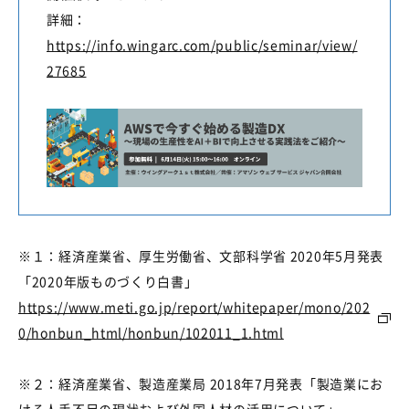
詳細：
https://info.wingarc.com/public/seminar/view/
27685
※１：経済産業省、厚生労働省、文部科学省
2020
年
5
月発表
「
2020
年版ものづくり白書」
https://www.meti.go.jp/report/whitepaper/mono/202
0/honbun_html/honbun/102011_1.html
※２：経済産業省、製造産業局
2018
年
7
月発表「製造業にお