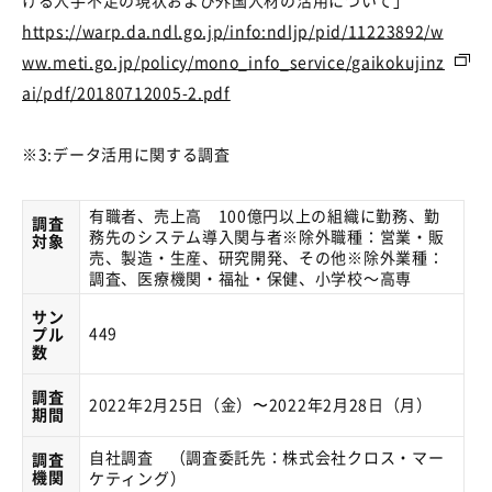
ける人手不足の現状および外国人材の活用について」
https://warp.da.ndl.go.jp/info:ndljp/pid/11223892/w
ww.meti.go.jp/policy/mono_info_service/gaikokujinz
ai/pdf/20180712005-2.pdf
※
3:データ活用
に関する調査
有職者、売上高 100億円以上の組織に勤務、勤
調査
務先のシステム導入関与者※除外職種：営業・販
対象
売、製造・生産、研究開発、その他※除外業種：
調査、医療機関・福祉・保健、小学校～高専
サン
449
プル
数
調査
2022年2月25日（金）〜2022年2月28日（月）
期間
自社調査 （調査委託先：株式会社クロス・マー
調査
機関
ケティング）