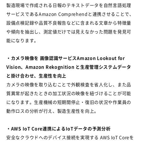
製造現場で作成される日報のテキストデータを自然言語処理
サービスである
Amazon Comprehend
と連携させることで、
設備点検記録や品質不良報告などに含まれる文章から特徴量
や傾向を抽出し、測定値だけでは見えなかった問題を発見可
能になります。
・カメラ映像を 画像認識サービス
Amazon Lookout for
Vision
、
Amazon Rekognition
と生産管理システムデータ
と掛け合わせ、生産性を向上
カメラの映像を取り込むことで外観検査を省人化し、また品
質異常が起きたときの加工状況の映像を紐づけることが可能
になります。生産機械の短期間停止・復旧の状況や作業員の
動作ロスの分析が行え、製造生産性を向上。
・AWS IoT Core
連携による
IoT
データの予測分析
安全なクラウドへのデバイス接続を実現する
AWS IoT Core
を