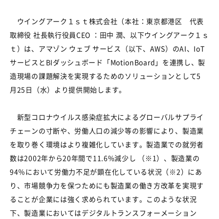
ウイングアーク１ｓｔ株式会社（本社：東京都港区 代表
取締役 社長執行役員
CEO
：田中 潤、以下ウイングアーク１ｓ
ｔ）は、アマゾン ウェブ サービス（以下、
AWS
）の
AI
、
IoT
サービスと
BI
ダッシュボード「
MotionBoard
」を連携し、製
造現場の課題解決を実現するためのソリューションとして
5
月
25
日（水）より提供開始します。
新型コロナウイルス感染症拡大によるグローバルサプライ
チェーンの寸断や、労働人口の減少等の影響により、製造業
を取り巻く環境はより複雑化しています。製造業での就労者
数は
2002
年から
20
年間で
11.6%
減少し
（※1）
、製造業の
94
％において労働力不足が顕在化している状況（
※2）
にあ
り、市場競争力を保つためにも製造業の働き方改革を実現す
ることが企業には強く求められています。このような状況
下、製造業においてはデジタルトランスフォーメーション