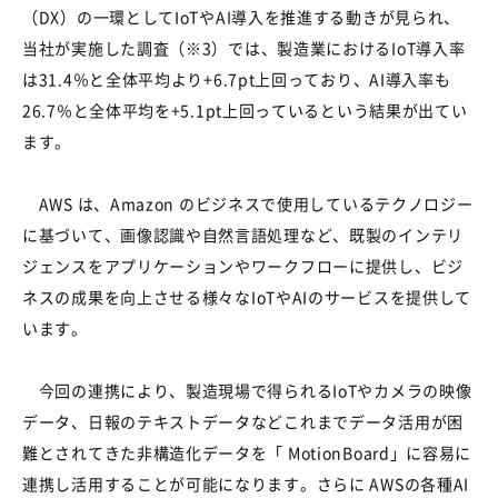
（
DX
）の一環として
IoT
や
AI
導入を推進する動きが見られ、
当社が実施した調査（
※3
）では、製造業における
IoT
導入率
は
31.4
％と全体平均より
+6.7pt
上回っており、
AI
導入率も
26.7
％と全体平均を
+5.1pt
上回っているという結果が出てい
ます。
AWS
は、
Amazon
のビジネスで使用しているテクノロジー
に基づいて、画像認識や自然言語処理など、既製のインテリ
ジェンスをアプリケーションやワークフローに提供し、ビジ
ネスの成果を向上させる様々な
IoT
や
AI
のサービスを提供して
います。
今回の連携により、製造現場で得られる
IoT
やカメラの映像
データ、日報のテキストデータなどこれまでデータ活用が困
難とされてきた非構造化データを「
MotionBoard
」に容易に
連携し活用することが可能になります。さらに
AWS
の各種
AI