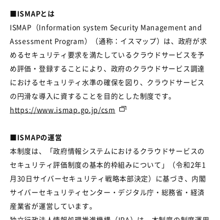
■ISMAPとは
ISMAP（
Information system Security Management and
Assessment Program
）（通称：イスマップ）は、政府が求
めるセキュリティ要求を満たしているクラウドサービスを予
め評価・登録することにより、政府のクラウドサービス調達
におけるセキュリティ水準の確保を図り、クラウドサービス
の円滑な導入に資することを目的とした制度です。
https://www.ismap.go.jp/csm
■ISMAPの運営
本制度は、「政府情報システムにおけるクラウドサービスの
セキュリティ評価制度の基本的枠組みについて」（令和
2
年
1
月
30
日サイバーセキュリティ戦略本部決定）に基づき、内閣
サイバーセキュリティセンター・デジタル庁・総務省・経済
産業省が運営しています。
独立行政法人情報処理推進機構（
IPA
）は、本制度の制度運用