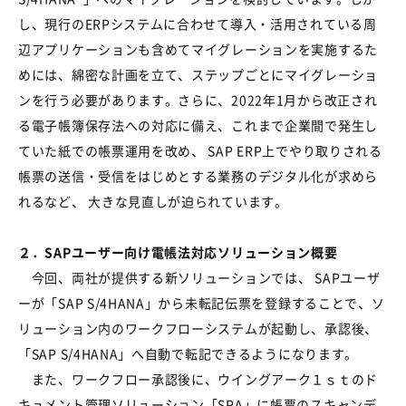
し、現行のERPシステムに合わせて導入・活用されている周
辺アプリケーションも含めてマイグレーションを実施するた
めには、綿密な計画を立て、ステップごとにマイグレーショ
ンを行う必要があります。さらに、2022年1月から改正され
る電子帳簿保存法への対応に備え、これまで企業間で発生し
ていた紙での帳票運用を改め、 SAP ERP上でやり取りされる
帳票の送信・受信をはじめとする業務のデジタル化が求めら
れるなど、 大きな見直しが迫られています。
２．SAPユーザー向け電帳法対応ソリューション概要
今回、両社が提供する新ソリューションでは、 SAPユーザ
ーが「SAP S/4HANA」から未転記伝票を登録することで、ソ
リューション内のワークフローシステムが起動し、承認後、
「SAP S/4HANA」へ自動で転記できるようになります。
また、ワークフロー承認後に、ウイングアーク１ｓｔのド
キュメント管理ソリューション「SPA」に帳票のスキャンデ