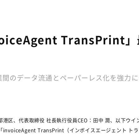
ceAgent TransPr
業間のデータ流通とペーパーレス化を強力に
港区、代表取締役 社長執行役員
CEO
：田中 潤、以下ウイ
「
invoiceAgent TransPrint
（インボイスエージェント ト