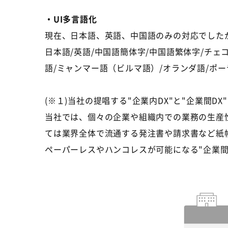
・UI多言語化
現在、日本語、英語、中国語のみの対応でした
日本語
/
英語
/
中国語簡体字
/
中国語繁体字/チェ
語
/
ミャンマー語（ビルマ語）
/
オランダ語
/
ポー
(※１)当社の提唱する"企業内DX"と"企業間DX"
当社では、個々の企業や組織内での業務の生産
ては業界全体で流通する発注書や請求書など紙
ペーパーレスやハンコレスが可能になる"企業間