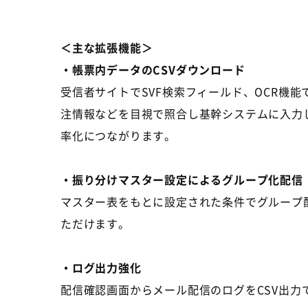
＜主な拡張機能＞
・帳票内データのCSVダウンロード
受信者サイトで
SVF
検索フィールド、
OCR
機能
注情報などを目視で照合し基幹システムに入力
率化につながります。
・振り分けマスター設定によるグループ化配信
マスター表をもとに設定された条件でグループ配
ただけます。
・ログ出力強化
配信確認画面からメール配信のログを
CSV
出力