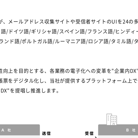
が、メールアドレス収集サイトや受信者サイトの
UI
を
24
の
コ語
/
ドイツ語
/
ギリシャ語
/
スペイン語
/
フランス語
/
ヒンディ
ランド語
/
ポルトガル語
/
ルーマニア語
/
ロシア語
/
タミル語
/
性向上を目的とする、各業務の電子化への変革を"企業内DX
帳票をデジタル化し、当社が提供するプラットフォーム上で
DX"を提唱し推進します。