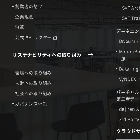
創業者の想い
SVF Arc
企業理念
SVF Tra
沿革
データエン
公式キャラクター
Dr.Sum /
MotionBo
サステナビリティへの取り組み
Dataring
環境への取り組み
VyNDEX
人財への取り組み
バーチャル
社会への取り組み
第三者デー
ガバナンス体制
dejiren A
3rd Party
クラウド