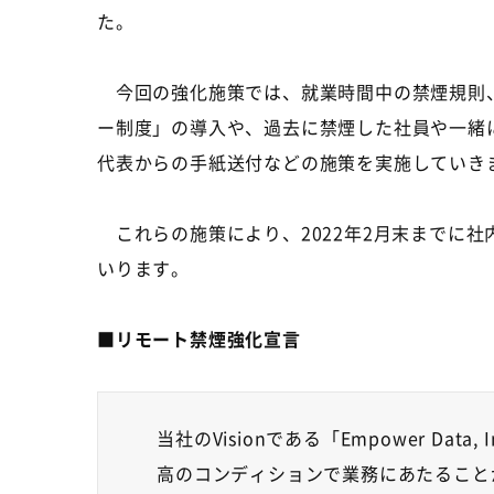
た。
今回の強化施策では、就業時間中の禁煙規則
ー制度」の導入や、過去に禁煙した社員や一緒
代表からの手紙送付などの施策を実施していき
これらの施策により、
2022
年
2
月末までに社
いります。
■
リモート禁煙強化宣言
当社の
Vision
である「
Empower Data, In
高のコンディションで業務にあたること