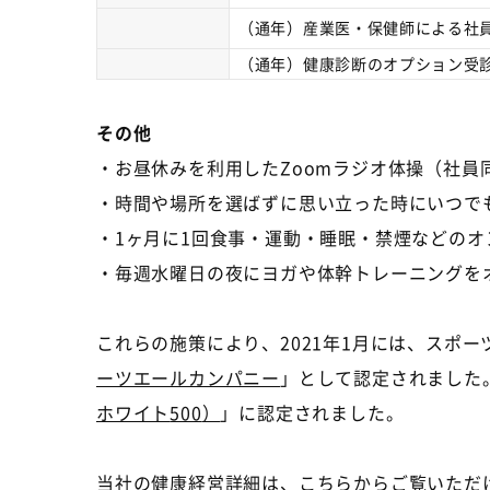
（通年）産業医・保健師による社
（通年）健康診断のオプション受
その他
・お昼休みを利用した
Zoom
ラジオ体操（社員
・時間や場所を選ばずに思い立った時にいつで
・1ヶ月に
1
回食事・運動・睡眠・禁煙などのオ
・毎週水曜日の夜にヨガや体幹トレーニングを
これらの施策により、
2021
年
1
月には、スポー
ーツエールカンパニー
」として認定されました
ホワイト
500
）
」に認定されました。
当社の健康経営詳細は、こちらからご覧いただ