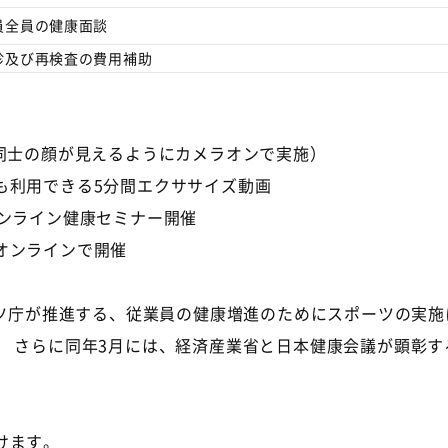
員全員の健康面談
診及び再検査の費用補助
同士の顔が見えるようにカメラオンで実施）
も利用できる
5
分間エクササイズ動画
ンライン健康セミナー開催
オンラインで開催
ツ庁が推進する、従業員の健康増進のためにスポーツの実施
。 さらに同年
3
月には、経済産業省と日本健康会議が顕彰す
けます。