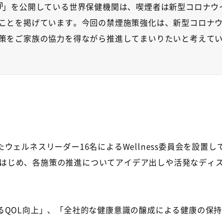
」を公開している世界保健機関は、喫煙者は新型コロナウ
ことを掲げています。今回の禁煙施策強化は、新型コロナ
策をご家族の協力を得ながら推進してまいりたいと考えて
潤
たウェルネスリーダー
16
名による
Wellness
委員会を設置し
はじめ、各施策の推進についてアイデア出しや活発なディス
る
QOL
向上」、「全社的な健康意識の醸成による健康の保