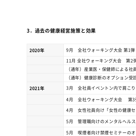
3．過去の健康経営施策と効果
9月 全社ウォーキング大会
第
1
弾
2020年
11月 全社ウォーキング大会 第
2
（通年）産業医・保健師による社
（通年）健康診断のオプション受
3月 全社員イベントン内で肩こ
2021年
4
月 全社ウォーキング大会 第
3
4月 女性社員向け「女性の健康
5
月 管理職向けのメンタルへルス
5月 喫煙者向け禁煙セミナーの