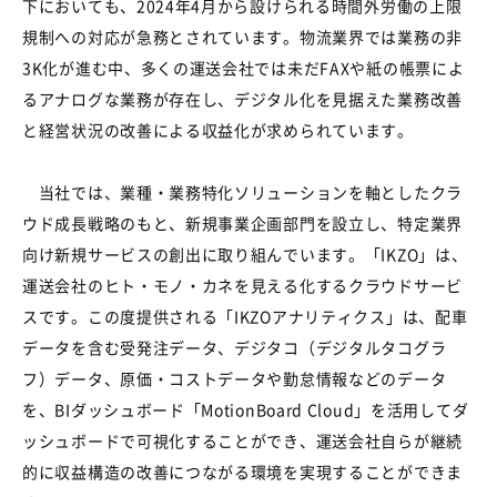
下においても、2024年4月から設けられる時間外労働の上限
規制への対応が急務とされています。物流業界では業務の非
3K化が進む中、多くの運送会社では未だFAXや紙の帳票によ
るアナログな業務が存在し、デジタル化を見据えた業務改善
と経営状況の改善による収益化が求められています。
当社では、業種・業務特化ソリューションを軸としたクラ
ウド成長戦略のもと、新規事業企画部門を設立し、特定業界
向け新規サービスの創出に取り組んでいます。「IKZO」は、
運送会社のヒト・モノ・カネを見える化するクラウドサービ
スです。この度提供される「IKZOアナリティクス」は、配車
データを含む受発注データ、デジタコ（デジタルタコグラ
フ）データ、原価・コストデータや勤怠情報などのデータ
を、BIダッシュボード「MotionBoard Cloud」を活用してダ
ッシュボードで可視化することができ、運送会社自らが継続
的に収益構造の改善につながる環境を実現することができま