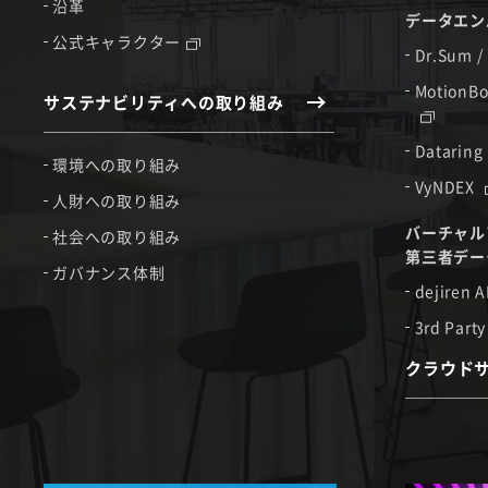
沿革
データエン
公式キャラクター
Dr.Sum /
MotionBo
サステナビリティへの取り組み
Dataring
環境への取り組み
VyNDEX
人財への取り組み
バーチャル
社会への取り組み
第三者デー
ガバナンス体制
dejiren A
3rd Party
クラウド