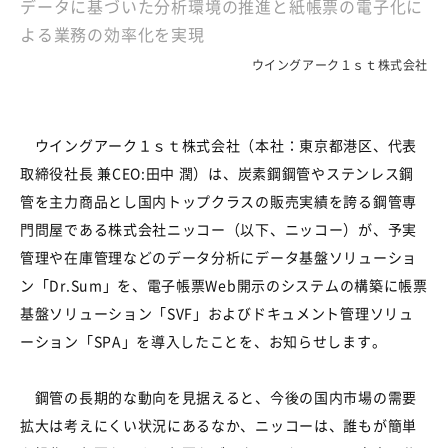
データに基づいた分析環境の推進と紙帳票の電子化に
よる業務の効率化を実現
ウイングアーク１ｓｔ株式会社
ウイングアーク１ｓｔ株式会社（本社：東京都港区、代表
取締役社長 兼CEO:田中 潤）は、炭素鋼鋼管やステンレス鋼
管を主力商品とし国内トップクラスの販売実績を誇る鋼管専
門問屋である株式会社ニッコー（以下、ニッコー）が、予実
管理や在庫管理などのデータ分析にデータ基盤ソリューショ
ン「Dr.Sum」を、電子帳票Web開示のシステムの構築に帳票
基盤ソリューション「SVF」およびドキュメント管理ソリュ
ーション「SPA」を導入したことを、お知らせします。
鋼管の長期的な動向を見据えると、今後の国内市場の需要
拡大は考えにくい状況にあるなか、ニッコーは、誰もが簡単