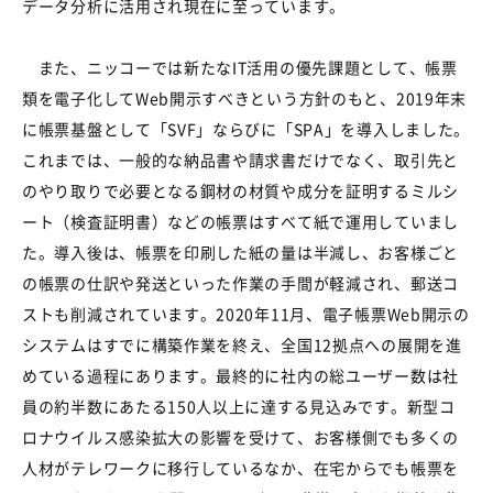
データ分析に活用され現在に至っています。
また、ニッコーでは新たなIT活用の優先課題として、帳票
類を電子化してWeb開示すべきという方針のもと、2019年末
に帳票基盤として「SVF」ならびに「SPA」を導入しました。
これまでは、一般的な納品書や請求書だけでなく、取引先と
のやり取りで必要となる鋼材の材質や成分を証明するミルシ
ート（検査証明書）などの帳票はすべて紙で運用していまし
た。導入後は、帳票を印刷した紙の量は半減し、お客様ごと
の帳票の仕訳や発送といった作業の手間が軽減され、郵送コ
ストも削減されています。2020年11月、電子帳票Web開示の
システムはすでに構築作業を終え、全国12拠点への展開を進
めている過程にあります。最終的に社内の総ユーザー数は社
員の約半数にあたる150人以上に達する見込みです。新型コ
ロナウイルス感染拡大の影響を受けて、お客様側でも多くの
人材がテレワークに移行しているなか、在宅からでも帳票を