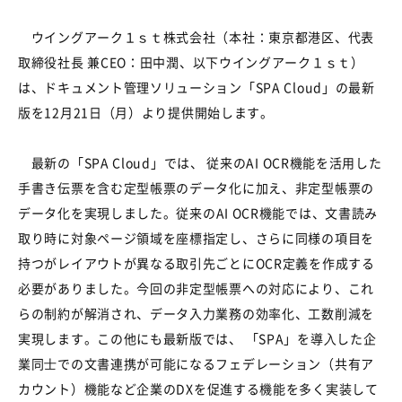
ウイングアーク１ｓｔ株式会社（本社：東京都港区、代表
取締役社長 兼
CEO
：田中潤、以下ウイングアーク１ｓｔ）
は、ドキュメント管理ソリューション「
SPA Cloud
」の最新
版を
12
月
21
日（月）より提供開始します。
最新の「
SPA Cloud
」では、 従来の
AI OCR
機能を活用した
手書き伝票を含む定型帳票のデータ化に加え、非定型帳票の
データ化を実現しました。従来の
AI OCR
機能では、文書読み
取り時に対象ページ領域を座標指定し、さらに同様の項目を
持つがレイアウトが異なる取引先ごとに
OCR
定義を作成する
必要がありました。今回の非定型帳票への対応により、これ
らの制約が解消され、データ入力業務の効率化、工数削減を
実現します。この他にも最新版では、 「
SPA
」を導⼊した企
業同⼠での文書連携が可能になるフェデレーション（共有ア
カウント）機能など企業の
DX
を促進する機能を多く実装して