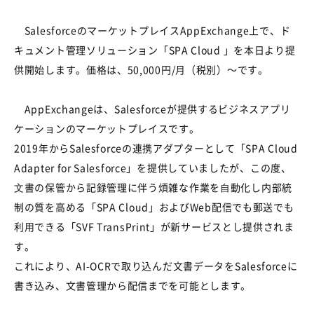
Salesforceのマーケットプレイス
AppExchange
上で、ド
キュメント管理ソリューション「
SPA Cloud
」を本日より提
供開始します。価格は、50,000円
/
月（税別）～です。
AppExchangeは、
Salesforce
が提供するビジネスアプリ
ケーションのマーケットプレイスです。
2019
年から
Salesforce
の連携アダプターとして「
SPA Cloud
Adapter for Salesforce
」を提供していましたが、この度、
⽂書の保管から記録管理に伴う煩雑な作業を⾃動化し内部統
制の質を高める「
SPA Cloud
」および
Web
配信でも郵送でも
利用できる「
SVF TransPrint
」が新サービスとし提供されま
す。
これにより、AI-OCRで取り込んだ文書データを
Salesforce
に
書き込み、文書管理から配信までを可能とします。