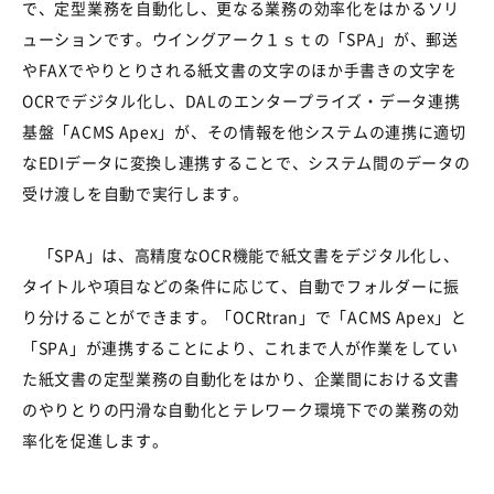
で、定型業務を自動化し、更なる業務の効率化をはかるソリ
ューションです。ウイングアーク１ｓｔの「
SPA
」が、郵送
や
FAX
でやりとりされる紙文書の文字のほか手書きの文字を
OCR
でデジタル化し、
DAL
のエンタープライズ・データ連携
基盤「
ACMS Apex
」が、その情報を他システムの連携に適切
な
EDI
データに変換し連携することで、システム間のデータの
受け渡しを自動で実行します。
「
SPA
」は、高精度な
OCR
機能で紙文書をデジタル化し、
タイトルや項目などの条件に応じて、自動でフォルダーに振
り分けることができます。「
OCRtran
」で「
ACMS Apex
」と
「
SPA
」が連携することにより、これまで人が作業をしてい
た紙文書の定型業務の自動化をはかり、企業間における文書
のやりとりの円滑な自動化とテレワーク環境下での業務の効
率化を促進します。