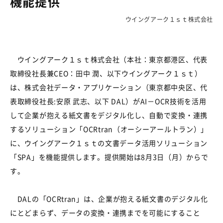
機能提供
ウイングアーク１ｓｔ株式会社
ウイングアーク１ｓｔ株式会社（本社：東京都港区、代表
取締役社長兼
CEO
：田中 潤、以下ウイングアーク１ｓｔ）
は、株式会社データ・アプリケーション
（
東京都中央区、代
表取締役社長
:
安原 武志、以下
DAL）
が
AI
－
OCR
技術を活用
して企業が抱える紙文書をデジタル化し、自動で変換・連携
するソリューション「
OCRtran（
オーシーアールトラン）」
に、ウイングアーク１ｓｔの文書データ活用ソリューション
「
SPA
」を機能提供します。提供開始は
8
月
3
日（月）からで
す。
DALの「
OCRtran
」は、企業が抱える紙文書のデジタル化
にとどまらず、データの変換・連携までを可能にすること