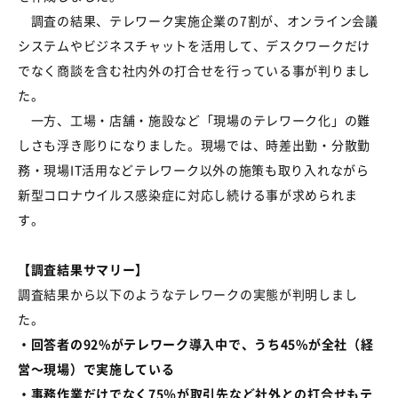
調査の結果、テレワーク実施企業の
7
割が、オンライン会議
システムやビジネスチャットを活用して、デスクワークだけ
でなく商談を含む社内外の打合せを行っている事が判りまし
た。
一方、工場・店舗・施設など「現場のテレワーク化」の難
しさも浮き彫りになりました。現場では、時差出勤・分散勤
務・現場
IT
活用などテレワーク以外の施策も取り入れながら
新型コロナウイルス感染症に対応し続ける事が求められま
す。
【調査結果サマリー】
調査結果から以下のようなテレワークの実態が判明しまし
た。
・回答者の92%がテレワーク導入中で、うち45%が全社（経
営～現場）で実施している
・事務作業だけでなく75％が取引先など社外との打合せもテ