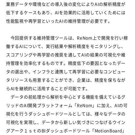
業務データや環境などの導入後の変化により
AI
の解析精度が
低下するケースもあり、
AI
を効果的に活用していくためには
性能監視や再学習といった
AI
の維持管理が必要です。
今回提供する維持管理ツールは、
ReNom
上で開発を行い稼
働する
AI
について、実行結果や解析精度をモニタリングし、
スコアリングや再学習の推奨を通して
AI
の結果の可視化や維
持管理を効率化するものです。精度低下の要因となったデー
タの選出や、インフラと連携して再学習に必要なコンピュー
タリソースも用意することができ、企業は、精度を保ちなが
ら
AI
を継続的に活用することが可能です。
データの前処理から解析を中心とする機能を備えているグ
リッドの
AI
開発プラットフォーム「
ReNom
」に加え、
AI
の可
視化を行うダッシュボードツールとしては、様々なデータの
可視化を実現し、データから新しい気づきにつなげるウイン
グアーク１ｓｔの
BI
ダッシュボードツール「
MotionBoard
」