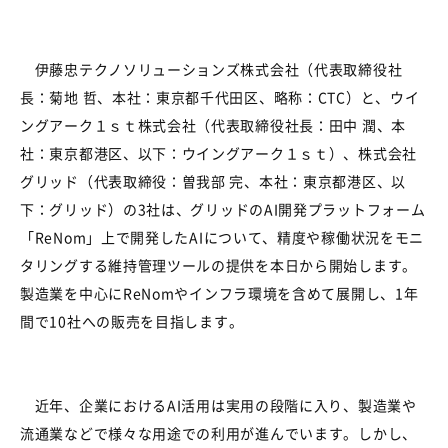
伊藤忠テクノソリューションズ株式会社（代表取締役社
長：菊地 哲、本社：東京都千代田区、略称：
CTC
）と、ウイ
ングアーク１ｓｔ株式会社（代表取締役社長：田中 潤、本
社：東京都港区、以下：ウイングアーク１ｓｔ）、株式会社
グリッド（代表取締役：曽我部 完、本社：東京都港区、以
下：グリッド）の
3
社は、グリッドの
AI
開発プラットフォーム
「
ReNom
」上で開発した
AI
について、精度や稼働状況をモニ
タリングする維持管理ツールの提供を本日から開始します。
製造業を中心に
ReNom
やインフラ環境を含めて展開し、
1
年
間で
10
社への販売を目指します。
近年、企業における
AI
活用は実用の段階に入り、製造業や
流通業などで様々な用途での利用が進んでいます。しかし、