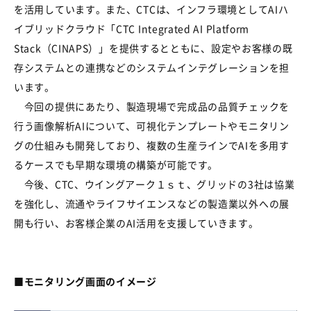
を活用しています。また、
CTC
は、インフラ環境として
AI
ハ
イブリッドクラウド「
CTC Integrated AI Platform
Stack
（
CINAPS
）」を提供するとともに、設定やお客様の既
存システムとの連携などのシステムインテグレーションを担
います。
今回の提供にあたり、製造現場で完成品の品質チェックを
行う画像解析
AI
について、可視化テンプレートやモニタリン
グの仕組みも開発しており、複数の生産ラインで
AI
を多用す
るケースでも早期な環境の構築が可能です。
今後、
CTC
、ウイングアーク１ｓｔ、グリッドの
3
社は協業
を強化し、流通やライフサイエンスなどの製造業以外への展
開も行い、お客様企業の
AI
活用を支援していきます。
■
モニタリング画面のイメージ