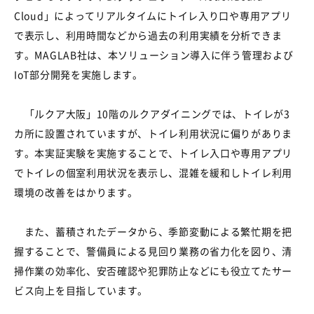
Cloud
」によってリアルタイムにトイレ入り口や専用アプリ
で表示し、利用時間などから過去の利用実績を分析できま
す。
MAGLAB
社は、本ソリューション導入に伴う管理および
IoT
部分開発を実施します。
「ルクア大阪」
10
階のルクアダイニングでは、トイレが
3
カ所に設置されていますが、トイレ利用状況に偏りがありま
す。本実証実験を実施することで、トイレ入口や専用アプリ
でトイレの個室利用状況を表示し、混雑を緩和しトイレ利用
環境の改善をはかります。
また、蓄積されたデータから、季節変動による繁忙期を把
握することで、警備員による見回り業務の省力化を図り、清
掃作業の効率化、安否確認や犯罪防止などにも役立てたサー
ビス向上を目指しています。