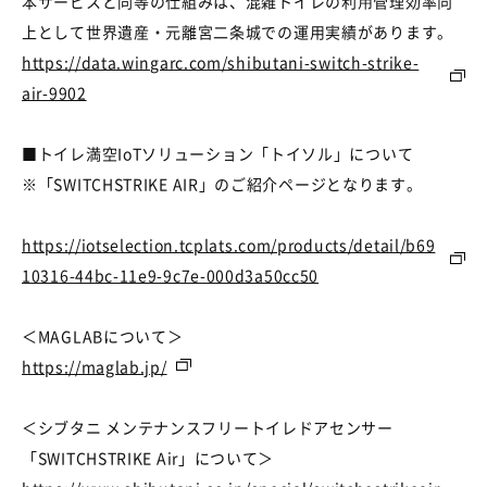
本サービスと同等の仕組みは、混雑トイレの利⽤管理効率向
上として世界遺産・元離宮二条城での運用実績があります。
https://data.wingarc.com/shibutani-switch-strike-
air-9902
■
トイレ満空
IoT
ソリューション「トイソル」について
※
「
SWITCHSTRIKE AIR
」のご紹介ページとなります。
https://iotselection.tcplats.com/products/detail/b69
10316-44bc-11e9-9c7e-000d3a50cc50
＜
MAGLAB
について＞
https://maglab.jp/
＜シブタニ
メンテナンスフリートイレドアセンサー
「
SWITCHSTRIKE Air
」について＞