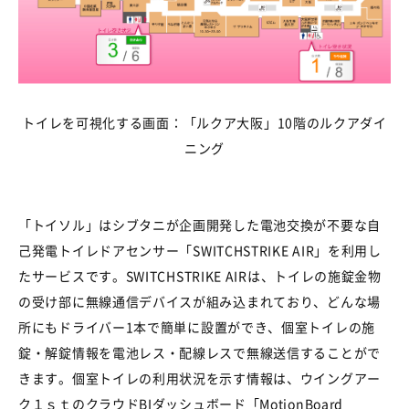
トイレを可視化する画面：「ルクア大阪」
10
階のルクアダイ
ニング
「トイソル」はシブタニが企画開発した電池交換が不要な自
己発電トイレドアセンサー「
SWITCHSTRIKE AIR
」を利用し
たサービスです。
SWITCHSTRIKE AIR
は、トイレの施錠金物
の受け部に無線通信デバイスが組み込まれており、どんな場
所にもドライバー
1
本で簡単に設置ができ、個室トイレの施
錠・解錠情報を電池レス・配線レスで無線送信することがで
きます。個室トイレの利用状況を示す情報は、ウイングアー
ク１ｓｔのクラウド
BI
ダッシュボード「
MotionBoard