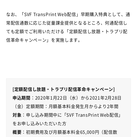
なお、「
SVF TransPrint Web
配信」早期購入特典として、通
常配信通数に応じた従量課金提供となるところ、何通配信し
ても定額でご利用いただける「定額配信し放題・トラプリ配
信革命キャンペーン」を実施します。
[定額配信し放題・トラプリ配信革命キャンペーン
]
申込期間
：
2020
年
1
月
22
日（水）から
2021
年
2
月
28
日
（金）定額期間：月額基本料金発生月からより
2
年間
対象
：申し込み期間中に「
SVF TransPrint Web
配信」
をお申し込みいただいた方
概要
：初期費用及び月額基本料金
65,000
円（配信数