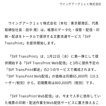
ウイングアーク１ｓｔ株式会社
ウイングアーク１ｓｔ株式会社（本社：東京都港区、代表
取締役社長：田中 潤）は、帳票のデータ化・保管・配信・印
刷・配送をトータルで提供する文書流通サービス「
SVF
TransPrint
」を提供開始します。
「
SVF TransPrint
」は、
1
月
22
日（水）に第一弾として提
供開始する「
SVF TransPrint Web
配信」と
3
月に提供予定の
「
SVF TransPrint
郵送」の
2
つのサービスで構成されます。
「
SVF TransPrint Web
配信」の価格は月額
65,000
円（
10
ユ
ーザー
/
税別）から、初期費用は
800,000
円（税別）です。
「
SVF TransPrint Web
配信」は、今まで人手に依存してい
た帳票の印刷・配送作業を
Web
配信サービスに置き換えるこ