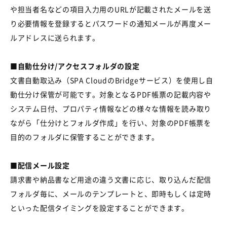
や担当者名などの項目入力用の
URL
が記載されたメールを送
り必要情報を登録するとパスワードの通知メールが再度メー
ルアドレスに送られます。
■自動仕分け/アクセスフォルダの設定
文書自動取込み（
SPA Cloud
の
Bridge
サービス）を使用し自
動仕分け保管が可能です。対象となる
PDF
帳票の記載内容や
システム日付、プロパティ情報などの様々な情報を読み取り
ながら「仕分けとフォルダ作成」を行い、対象の
PDF
帳票を
目的のフォルダに保管することができます。
■配信メール設定
請求書や納品書など用途の違う文書に応じ、取り込んだ配信
フォルダ毎に、メールのテンプレートと、即時もしくは定時
といった配信タイミングを設定することができます。