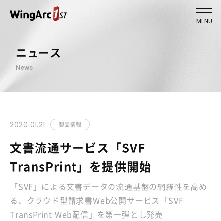
MENU
ニュース
News
2020.01.21
製品情報
文書流通サービス「SVF
TransPrint」を提供開始
「SVF」による文書データの流通基盤の網羅性を高め
る、クラウド型請求書Web公開サービス「SVF
TransPrint Web配信」を第一弾とし発売