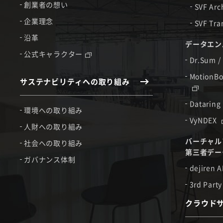
創業者の想い
SVF Arc
企業理念
SVF Tra
沿革
データエン
公式キャラクター
Dr.Sum /
MotionBo
サステナビリティへの取り組み
Dataring
環境への取り組み
VyNDEX
人財への取り組み
バーチャル
社会への取り組み
第三者デー
ガバナンス体制
dejiren A
3rd Party
クラウド