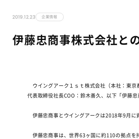
2019.12.23
企業情報
伊藤忠商事株式会社と
ウイングアーク１ｓｔ株式会社（本社：東京都
代表取締役社長
COO
：鈴木善久、以下「伊藤忠
伊藤忠商事とウイングアークは
2018
年
9
月に
伊藤忠商事は、世界
63
ヶ国に約
110
の拠点を