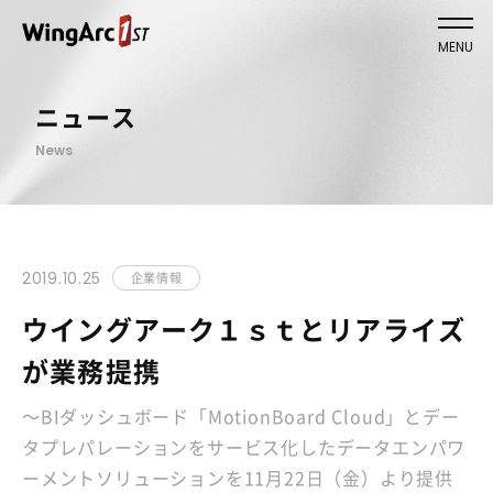
MENU
ニュース
News
2019.10.25
企業情報
ウイングアーク１ｓｔとリアライズ
が業務提携
～BIダッシュボード「MotionBoard Cloud」とデー
タプレパレーションをサービス化したデータエンパワ
ーメントソリューションを11月22日（金）より提供