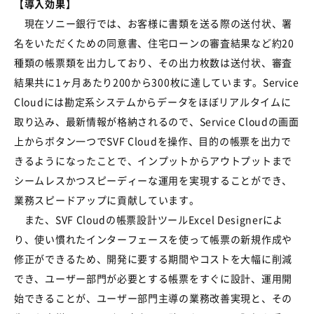
【導入効果】
現在ソニー銀行では、お客様に書類を送る際の送付状、署
名をいただくための同意書、住宅ローンの審査結果など約20
種類の帳票類を出力しており、その出力枚数は送付状、審査
結果共に1ヶ月あたり200から300枚に達しています。Service
Cloudには勘定系システムからデータをほぼリアルタイムに
取り込み、最新情報が格納されるので、Service Cloudの画面
上からボタン一つでSVF Cloudを操作、目的の帳票を出力で
きるようになったことで、インプットからアウトプットまで
シームレスかつスピーディーな運用を実現することができ、
業務スピードアップに貢献しています。
また、SVF Cloudの帳票設計ツールExcel Designerによ
り、使い慣れたインターフェースを使って帳票の新規作成や
修正ができるため、開発に要する期間やコストを大幅に削減
でき、ユーザー部門が必要とする帳票をすぐに設計、運用開
始できることが、ユーザー部門主導の業務改善実現と、その