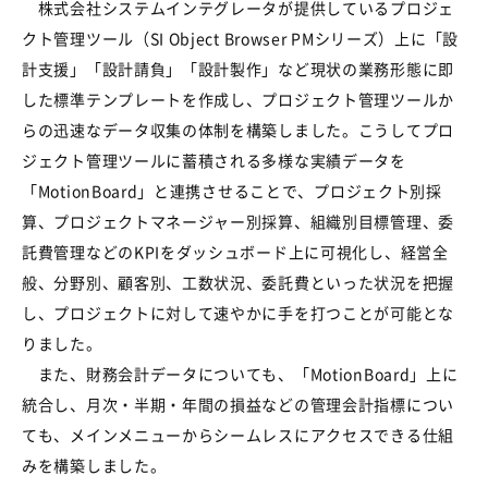
株式会社システムインテグレータが提供しているプロジェ
クト管理ツール（SI Object Browser PMシリーズ）上に「設
計支援」「設計請負」「設計製作」など現状の業務形態に即
した標準テンプレートを作成し、プロジェクト管理ツールか
らの迅速なデータ収集の体制を構築しました。こうしてプロ
ジェクト管理ツールに蓄積される多様な実績データを
「MotionBoard」と連携させることで、プロジェクト別採
算、プロジェクトマネージャー別採算、組織別目標管理、委
託費管理などのKPIをダッシュボード上に可視化し、経営全
般、分野別、顧客別、工数状況、委託費といった状況を把握
し、プロジェクトに対して速やかに手を打つことが可能とな
りました。
また、財務会計データについても、「MotionBoard」上に
統合し、月次・半期・年間の損益などの管理会計指標につい
ても、メインメニューからシームレスにアクセスできる仕組
みを構築しました。