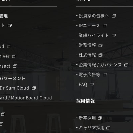
管理
投資家の皆様へ
ンド
IRニュース
業績ハイライト
財務情報
oud
株式情報
hiver
企業情報 / ガバナンス
nsact
電子広告等
パワーメント
FAQ
 Dr.Sum Cloud
ard / MotionBoard Cloud
採用情報
新卒採用
キャリア採用