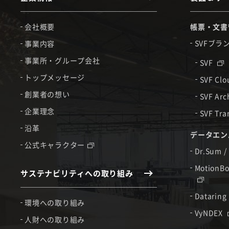
会社概要
帳票・文書
SVFブラ
事業内容
事業所・グループ会社
SVF
トップメッセージ
SVF Cl
創業者の想い
SVF Arc
企業理念
SVF Tra
沿革
データエン
公式キャラクター
Dr.Sum /
MotionBo
サステナビリティへの取り組み
Dataring
環境への取り組み
VyNDEX
人財への取り組み