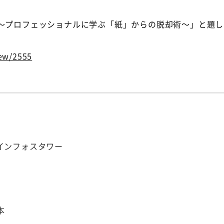
～プロフェッショナルに学ぶ「紙」からの脱却術～」と題した
。
iew/2555
谷インフォスタワー
本