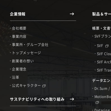
企業情報
製品＆サ
会社概要
帳票・文書
SVFブラ
事業内容
事業所・グループ会社
SVF
トップメッセージ
SVF Cl
創業者の想い
SVF Arc
企業理念
SVF Tra
沿革
データエン
公式キャラクター
Dr.Sum /
MotionBo
サステナビリティへの取り組み
Dataring