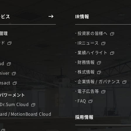
ービス
IR情報
管理
投資家の皆様へ
ンド
IRニュース
業績ハイライト
財務情報
oud
株式情報
hiver
企業情報 / ガバナンス
nsact
電子広告等
パワーメント
FAQ
 Dr.Sum Cloud
ard / MotionBoard Cloud
採用情報