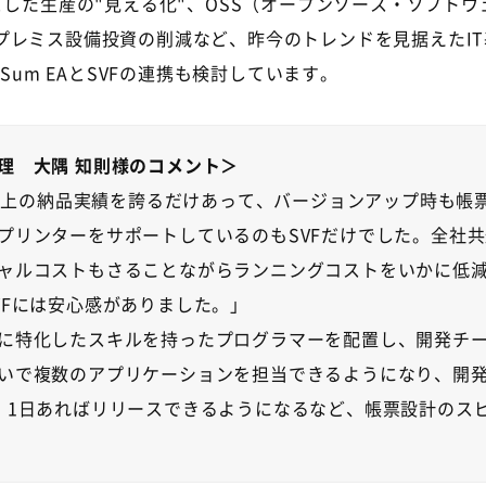
とした生産の"見える化"、OSS（オープンソース・ソフト
プレミス設備投資の削減など、昨今のトレンドを見据えたI
Sum EAとSVFの連携も検討しています。
理 大隅 知則様のコメント＞
社以上の納品実績を誇るだけあって、バージョンアップ時も
プリンターをサポートしているのもSVFだけでした。全社共
ャルコストもさることながらランニングコストをいかに低
VFには安心感がありました。」
に特化したスキルを持ったプログラマーを配置し、開発チ
いで複数のアプリケーションを担当できるようになり、開
、1日あればリリースできるようになるなど、帳票設計のスピ