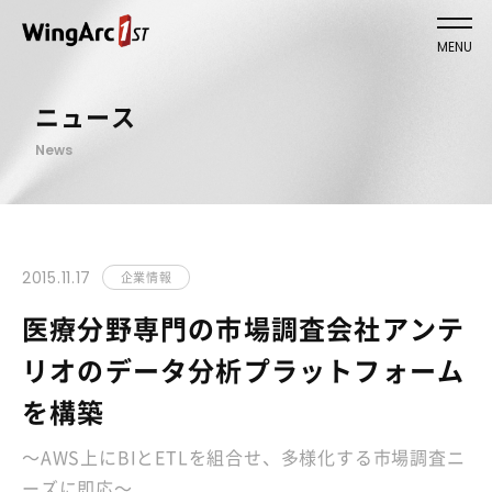
MENU
ニュース
News
2015.11.17
企業情報
医療分野専門の市場調査会社アンテ
リオのデータ分析プラットフォーム
を構築
～AWS上にBIとETLを組合せ、多様化する市場調査ニ
ーズに即応～