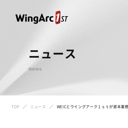
ニュース
News
TOP
ニュース
WEICとウイングアーク１ｓｔが資本業