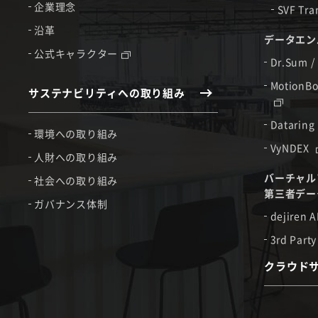
企業理念
SVF Tra
沿革
データエン
公式キャラクター
Dr.Sum /
MotionBo
サステナビリティへの取り組み
Dataring
環境への取り組み
VyNDEX
人財への取り組み
バーチャル
社会への取り組み
第三者デー
ガバナンス体制
dejiren A
3rd Party
クラウド