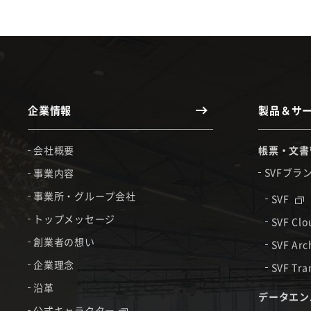
企業情報
製品＆サ
会社概要
帳票・文書
SVFブラ
事業内容
事業所・グループ会社
SVF
トップメッセージ
SVF Cl
創業者の想い
SVF Arc
企業理念
SVF Tra
沿革
データエン
公式キャラクター