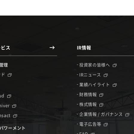
ービス
IR情報
管理
投資家の皆様へ
ンド
IRニュース
業績ハイライト
財務情報
oud
株式情報
hiver
企業情報 / ガバナンス
nsact
電子広告等
パワーメント
FAQ