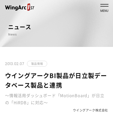
MENU
ニュース
News
2013.02.07
製品情報
ウイングアークBI製品が日立製デー
タベース製品と連携
～情報活用ダッシュボード「MotionBoard」が日立
の「HiRDB」に対応～
ウイングアーク株式会社