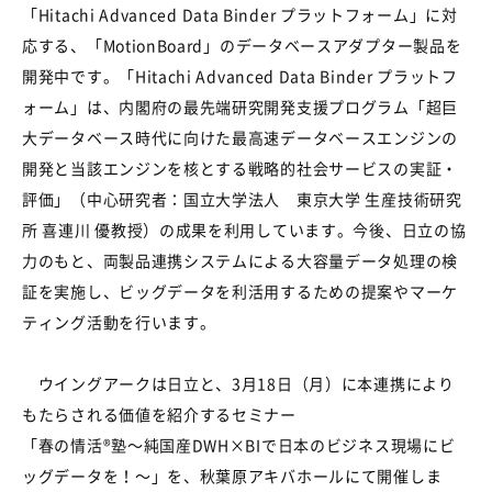
「Hitachi Advanced Data Binder プラットフォーム」に対
応する、「MotionBoard」のデータベースアダプター製品を
開発中です。「Hitachi Advanced Data Binder プラットフ
ォーム」は、内閣府の最先端研究開発支援プログラム「超巨
大データベース時代に向けた最高速データベースエンジンの
開発と当該エンジンを核とする戦略的社会サービスの実証・
評価」（中心研究者：国立大学法人 東京大学 生産技術研究
所 喜連川 優教授）の成果を利用しています。今後、日立の協
力のもと、両製品連携システムによる大容量データ処理の検
証を実施し、ビッグデータを利活用するための提案やマーケ
ティング活動を行います。
ウイングアークは日立と、3月18日（月）に本連携により
もたらされる価値を紹介するセミナー
「春の情活®塾～純国産DWH×BIで日本のビジネス現場にビ
ッグデータを！～」を、秋葉原アキバホールにて開催しま