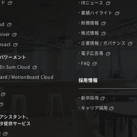
ンド
IRニュース
業績ハイライト
財務情報
oud
株式情報
hiver
企業情報 / ガバナンス
nsact
電子広告等
パワーメント
FAQ
 Dr.Sum Cloud
ard / MotionBoard Cloud
採用情報
新卒採用
キャリア採用
アシスタント、
タ提供サービス
I