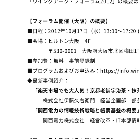
「ウイングアーク・フォーラム2012」の概要
【フォーラム開催（大阪）の概要】
■日程：2012年10月17日（水）13:00～17:20 
■会場：ヒルトン大阪 4F
〒530-0001 大阪府大阪市北区梅田1丁
■参加費：無料 事前登録制
■プログラムおよびお申込み：
https://info.w
◆最新事例紹介：
「楽天市場でも大人気！京都老舗宇治茶・抹茶
株式会社伊藤久右衛門 経営企画部 部長 
「関西電力の情報技術戦略と帳票基盤の概要
関西電力株式会社 経営改革・IT本部情報技