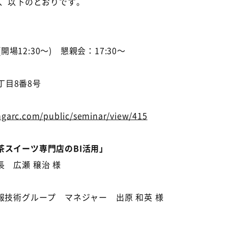
は、以下のとおりです。
(開場12:30～) 懇親会：17:30～
目8番8号
ingarc.com/public/seminar/view/415
スイーツ専門店のBI活用」
広瀬 穣治 様
」
術グループ マネジャー 出原 和英 様