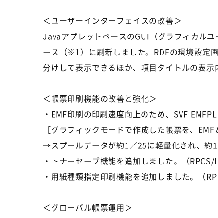
＜ユーザーインターフェイスの改善＞
JavaアプレットベースのGUI（グラフィカ
ース（※1）に刷新しました。RDEの環境設定
分けして表示できるほか、項目タイトルの表示
＜帳票印刷機能の改善と強化＞
・EMF印刷の印刷速度向上のため、SVF EM
［グラフィックモードで作成した帳票を、EMFと
→スプールデータが約1／25に軽量化され、約
・トナーセーブ機能を追加しました。（RPCS/LIP
・用紙種類指定印刷機能を追加しました。（RPCS/
＜グローバル帳票運用＞