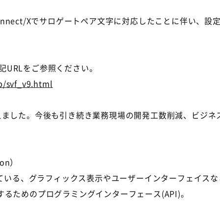
al Connect/Xでサロゲートペア文字に対応したことに伴い
下記URLをご参照ください。
p/svf_v9.html
年を迎えました。今後も引き続き業務現場の開発工数削減、ビ
ion）
搭載を進めている、グラフィックス表示やユーザーインターフェイ
るためのプログラミングインターフェース(API)。