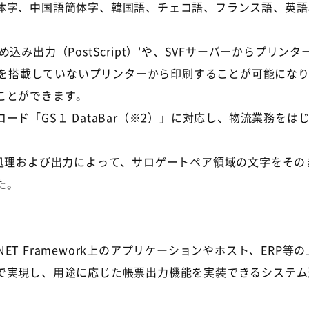
体字、中国語簡体字、韓国語、チェコ語、フランス語、英語
み出力（PostScript）'や、SVFサーバーからプリ
ントを搭載していないプリンターから印刷することが可能にな
ことができます。
ード「GS１ DataBar（※2）」に対応し、物流業務を
部処理および出力によって、サロゲートペア領域の文字をそ
た。
は、Javaや.NET Framework上のアプリケーションやホスト
で実現し、用途に応じた帳票出力機能を実装できるシステム